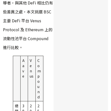
導者，與其他 DeFi 相比仍有
些差異之處，本文挑選 BSC
主要 DeFi 平台 Venus
Protocol 及 Ethereum 上的
流動性池平台 Compound
進行比較。
A
V
C
a
e
o
v
n
m
e
us
p
o
u
n
d
總
3
2
2
鎖
8
0
5