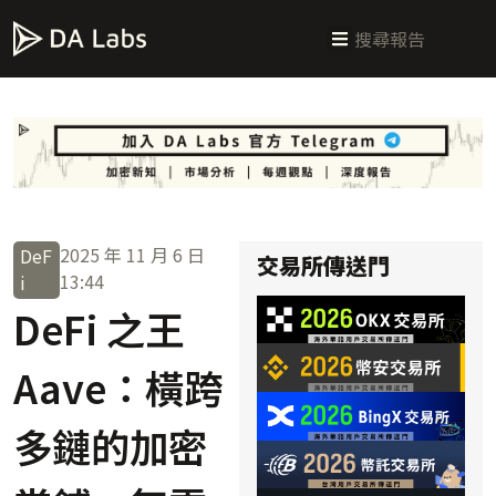
新手指南
交易所攻略
學習交易
區塊鏈科普
投研週報
總體經濟
2025 年 11 月 6 日
DeF
交易所傳送門
13:44
i
DeFi 之王
Aave：橫跨
多鏈的加密