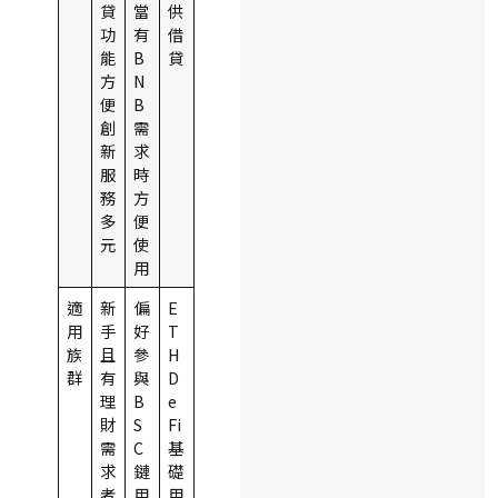
貸
當
供
功
有
借
能
B
貸
方
N
便
B
創
需
新
求
服
時
務
方
多
便
元
使
用
適
新
偏
E
用
手
好
T
族
且
參
H
群
有
與
D
理
B
e
財
S
Fi
需
C
基
求
鏈
礎
者
用
用