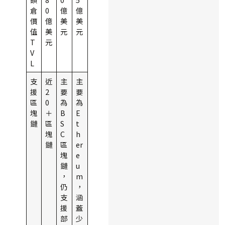
倉
0
億
億
價
億
美
美
值
美
元
元
T
元
V
L
支
近
主
主
援
2
要
要
區
0
為
為
塊
＋
B
E
鏈
區
S
t
塊
C
h
鏈
區
er
塊
e
鏈
u
，
m
仍
，
支
涵
援
蓋
部
少