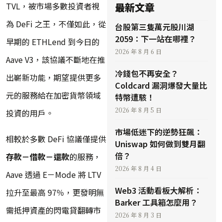
TVL，被市場多數投資者視
最新文章
為 DeFi 之王，不僅如此，從
台股第三隻萬元股川湖
2059：下一站在哪裡？
早期的 ETHLend 到今日的
2026 年 8 月 6 日
Aave V3，該協議不斷地在推
冷錢包不再安全？
出嶄新功能，期望提供更多
Coldcard 漏洞爆發大量比
元的服務給在加密貨幣領域
特幣遭駭！
2026 年 8 月 5 日
投資的用戶。
市場低迷下的逆勢狂飆：
相較於多數 DeFi 協議僅提供
Uniswap 如何做到雙月翻
倍？
存款－借款－還款
的服務，
2026 年 8 月 4 日
Aave 透過 E－Mode 將 LTV
Web3 活動看板大解析：
拉升至最高 97％，更發明無
Barker 工具箱怎麼用？
需抵押資產的閃電貸翻轉市
2026 年 8 月 3 日