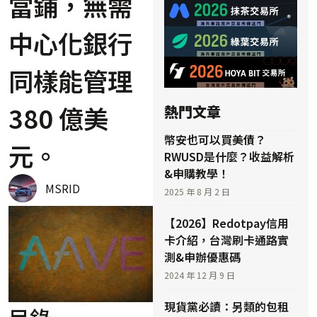
當鋪，無需
中心化銀行
同樣能管理
380 億美
熱門文章
幣安也可以買美債？
元。
RWUSD是什麼？收益解析
&申購教學！
MSRID
2025 年 8 月 2 日
【2026】Redotpay信用
卡介紹，台灣刷卡通路實
測&申辦優惠碼
2024 年 12 月 9 日
現貨黨必讀：另類的包租