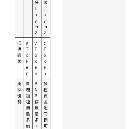
分
數
L
L
a
a
y
y
er
er
2
2
抵
a
v
c
押
T
T
T
憑
o
o
o
證
k
k
k
e
e
e
n
n
n
獨
區
B
多
家
塊
N
種
優
鏈
B
資
勢
種
存
金
類
款
池
最
最
同
多
多
樣
借
，
可