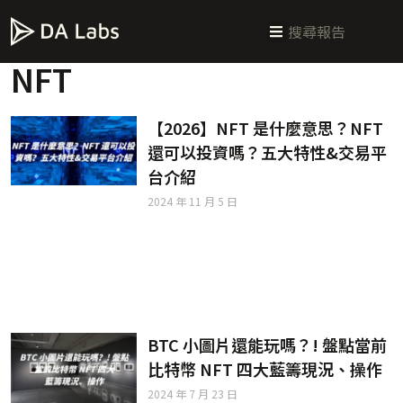
新手指南
交易所攻略
學習交易
區塊鏈科普
投研週報
總體經濟
NFT
【2026】NFT 是什麼意思？NFT
還可以投資嗎？五大特性&交易平
台介紹
2024 年 11 月 5 日
BTC 小圖片還能玩嗎？! 盤點當前
比特幣 NFT 四大藍籌現況、操作
2024 年 7 月 23 日