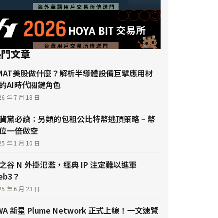
熱門文章
MAT美股做什麼？解析半導體設備巨擘應用材
的AI時代關鍵角色
26 年 7 月 18 日
貨黨必讀：另類的包租公比特幣逃頂策略 – 幣
位一倍做空
25 年 1 月 10 日
之谷 N 外掛氾濫，經典 IP 注定難以進軍
eb3？
25 年 6 月 23 日
WA 新星 Plume Network 正式上線！一文速覽