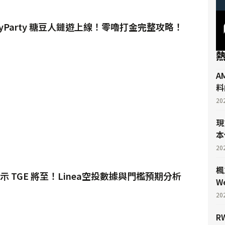
gyParty 糖豆人鏈遊上線！零嚕打金完整攻略！
A
料
20
現
本
20
楓
方暗示 TGE 將至！Linea空投數據與門檻預期分析
W
20
R