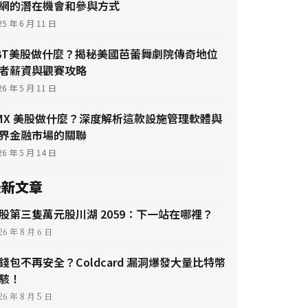
網的潛在機會和參與方式
25 年 6 月 11 日
BT美股做什麼？揭秘美國芭蕾舞劇院傳奇地位
者薪資與觀賽攻略
26 年 5 月 11 日
MX 美股做什麼？深度解析這款設施管理軟體與
界金融市場的關聯
26 年 5 月 14 日
最新文章
股第三隻萬元股川湖 2059：下一站在哪裡？
26 年 8 月 6 日
錢包不再安全？Coldcard 漏洞爆發大量比特幣
駭！
26 年 8 月 5 日