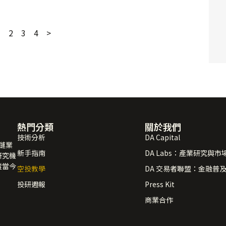
1
2
3
4
>
熱門分類
關於我們
技術分析
DA Capital
塊鏈業
新手指南
DA Labs：產業研究與市
研究機
蹤當今
空投教學
DA 交易者聯盟：金融普
投研週報
Press Kit
商業合作