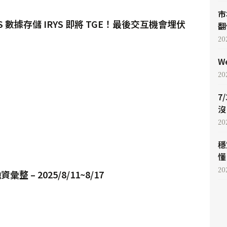
市
WS 數據存儲 IRYS 即將 TGE！最後交互機會埋伏
翻
20
W
20
7
沒
20
穩
懂 
20
整 – 2025/8/11~8/17