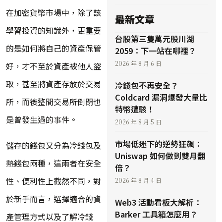
在加密貨幣市場中，除了該
最新文章
學習投資的知識外，更重要
台股第三隻萬元股川湖
的是如何將自己的資產保管
2059：下一站在哪裡？
2026 年 8 月 6 日
好，才不至於資產被他人盜
取，甚至將資產存放於交易
冷錢包不再安全？
Coldcard 漏洞爆發大量比
所，而後整間交易所倒閉也
特幣遭駭！
是曾發生過的事件。
2026 年 8 月 5 日
市場低迷下的逆勢狂飆：
儲存的錢包又分為冷錢包及
Uniswap 如何做到雙月翻
熱錢包兩種，這兩者在安全
倍？
性、便利性上截然不同，對
2026 年 8 月 4 日
於新手而言，選擇適合的資
Web3 活動看板大解析：
Barker 工具箱怎麼用？
產管理方式以及了解冷錢