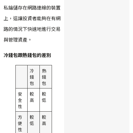
私鑰儲存在網路連線的裝置
上，這讓投資者能夠在有網
路的情況下快速地進行交易
與管理資產。
冷錢包跟熱錢包的差別
冷
熱
錢
錢
包
包
安
較
較
全
高
低
性
方
較
較
便
低
高
性