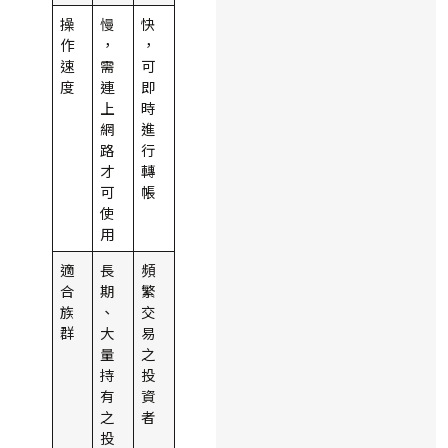
操
慢
快
作
，
，
速
需
可
度
連
即
上
時
網
進
路
行
才
轉
可
帳
使
用
適
長
頻
合
期
繁
族
、
交
群
大
易
量
之
持
投
有
資
之
者
投