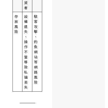
資
者
存
設
駭
放
備
客
風
遺
攻
險
失
擊
、
、
操
釣
作
魚
不
網
當
站
導
等
致
網
私
路
鑰
風
丟
險
失