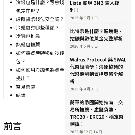
冷錢包是什麼？跟熱錢
Lista 實現 BNB 驚人複
利！
包差在哪？
2025 年 7 月 7 日
虛擬貨幣錢包安全嗎？
冷錢包有哪些種類？
比特幣是什麼？區塊鏈、
冷錢包推薦
挖礦與數位黃金完整解析
熱錢包推薦
2026 年 5 月 6 日
如何將資產轉移到冷錢
Walrus Protocol 與 $WAL
包？
代幣經濟學：海象協議的
如何使用冷錢包將資產
代幣機制到質押策略全解
提出？
析
常見問題
2025 年 4 月 1 日
結論
簡單的幣圈開始指南｜交
易所推薦、虛擬貨幣、
TRC20、ERC20、穩定幣
前言
選擇！
2022 年 12 月 14 日