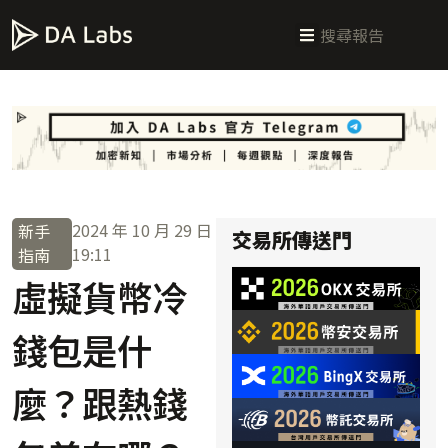
新手指南
交易所攻略
學習交易
區塊鏈科普
投研週報
總體經濟
2024 年 10 月 29 日
新手
交易所傳送門
19:11
指南
虛擬貨幣冷
錢包是什
麼？跟熱錢