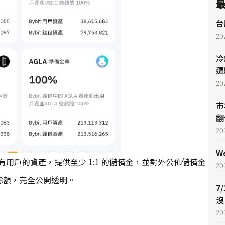
台
20
冷
遭
20
市
翻
20
W
中所有用戶的資產，提供至少 1:1 的儲備金，並對外公佈儲備金
20
餘額，完全公開透明。
7
沒
20