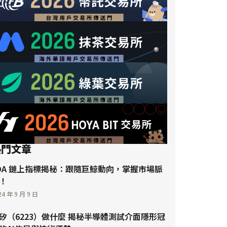
熱門文章
DA 鏈上指標揭秘：跟隨巨鯨動向，掌握市場脈
！
24 年 9 月 9 日
矽（6223）做什麼 揭秘半導體測試介面隱形冠