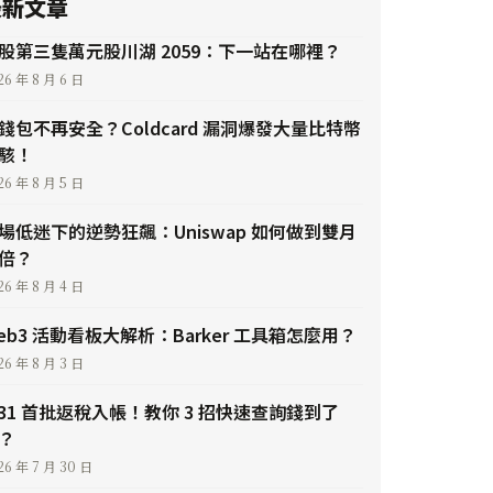
最新文章
股第三隻萬元股川湖 2059：下一站在哪裡？
26 年 8 月 6 日
錢包不再安全？Coldcard 漏洞爆發大量比特幣
駭！
26 年 8 月 5 日
場低迷下的逆勢狂飆：Uniswap 如何做到雙月
倍？
26 年 8 月 4 日
eb3 活動看板大解析：Barker 工具箱怎麼用？
26 年 8 月 3 日
/31 首批返稅入帳！教你 3 招快速查詢錢到了
？
26 年 7 月 30 日