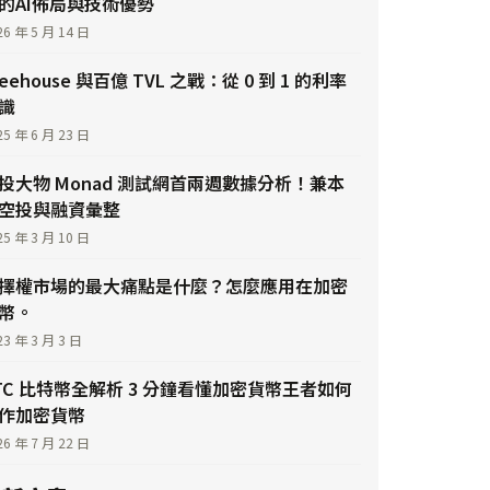
的AI佈局與技術優勢
26 年 5 月 14 日
reehouse 與百億 TVL 之戰：從 0 到 1 的利率
識
25 年 6 月 23 日
投大物 Monad 測試網首兩週數據分析！兼本
空投與融資彙整
25 年 3 月 10 日
擇權市場的最大痛點是什麼？怎麼應用在加密
幣。
23 年 3 月 3 日
TC 比特幣全解析 3 分鐘看懂加密貨幣王者如何
作加密貨幣
26 年 7 月 22 日