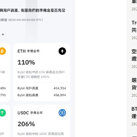
軍
20
T
共
20
空
週
20
選
貨
20
B
運
20