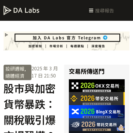
新手指南
交易所攻略
學習交易
區塊鏈科普
投研週報
總體經濟
2025 年 3 月
投研週報
,
交易所傳送門
17 日
21:50
總體經濟
股市與加密
貨幣暴跌：
關稅戰引爆