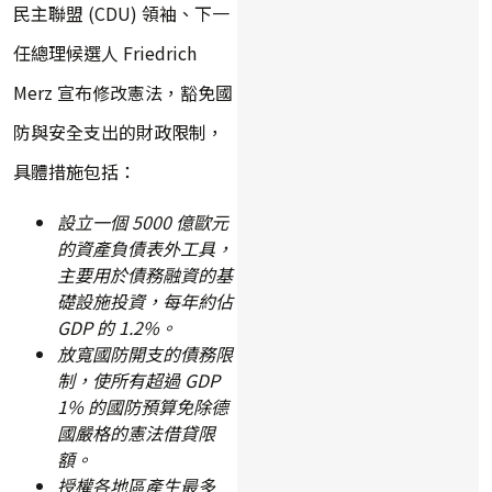
民主聯盟 (CDU) 領袖、下一
任總理候選人 Friedrich
Merz 宣布修改憲法，豁免國
防與安全支出的財政限制，
具體措施包括：
設立一個 5000 億歐元
的資產負債表外工具，
主要用於債務融資的基
礎設施投資，每年約佔
GDP 的 1.2%。
放寬國防開支的債務限
制，使所有超過 GDP
1% 的國防預算免除德
國嚴格的憲法借貸限
額。
授權各地區產生最多