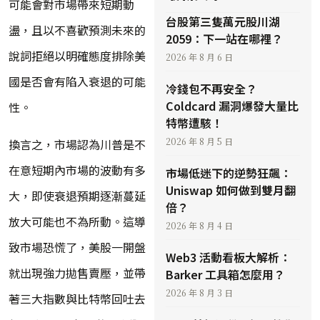
可能會對市場帶來短期動
台股第三隻萬元股川湖
盪，且以不喜歡預測未來的
2059：下一站在哪裡？
說詞拒絕以明確態度排除美
2026 年 8 月 6 日
國是否會有陷入衰退的可能
冷錢包不再安全？
Coldcard 漏洞爆發大量比
性。
特幣遭駭！
2026 年 8 月 5 日
換言之，市場認為川普是不
在意短期內市場的波動有多
市場低迷下的逆勢狂飆：
Uniswap 如何做到雙月翻
大，即使衰退預期逐漸蔓延
倍？
放大可能也不為所動。這導
2026 年 8 月 4 日
致市場恐慌了，美股一開盤
Web3 活動看板大解析：
就出現強力拋售賣壓，並帶
Barker 工具箱怎麼用？
2026 年 8 月 3 日
著三大指數與比特幣回吐去