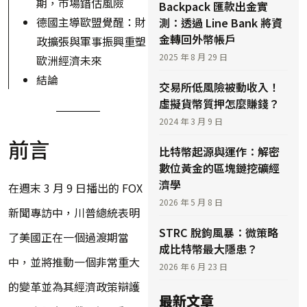
期，市場錯估風險
Backpack 匯款出金實
德國主導歐盟覺醒：財
測：透過 Line Bank 將資
金轉回外幣帳戶
政擴張與軍事振興重塑
2025 年 8 月 29 日
歐洲經濟未來
結論
交易所低風險被動收入！
虛擬貨幣質押怎麼賺錢？
2024 年 3 月 9 日
前言
比特幣起源與運作：解密
數位黃金的區塊鏈挖礦經
濟學
在週末 3 月 9 日播出的 FOX
2026 年 5 月 8 日
新聞專訪中，川普總統表明
STRC 脫鉤風暴：微策略
了美國正在一個過渡期當
成比特幣最大隱患？
中，並將推動一個非常重大
2026 年 6 月 23 日
的變革並為其經濟政策辯護
最新文章