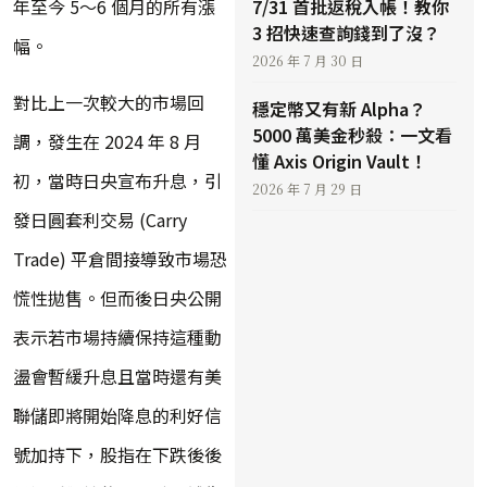
年至今 5～6 個月的所有漲
7/31 首批返稅入帳！教你
3 招快速查詢錢到了沒？
幅。
2026 年 7 月 30 日
對比上一次較大的市場回
穩定幣又有新 Alpha？
5000 萬美金秒殺：一文看
調，發生在 2024 年 8 月
懂 Axis Origin Vault！
初，當時日央宣布升息，引
2026 年 7 月 29 日
發日圓套利交易 (Carry
Trade) 平倉間接導致市場恐
慌性拋售。但而後日央公開
表示若市場持續保持這種動
盪會暫緩升息且當時還有美
聯儲即將開始降息的利好信
號加持下，股指在下跌後後