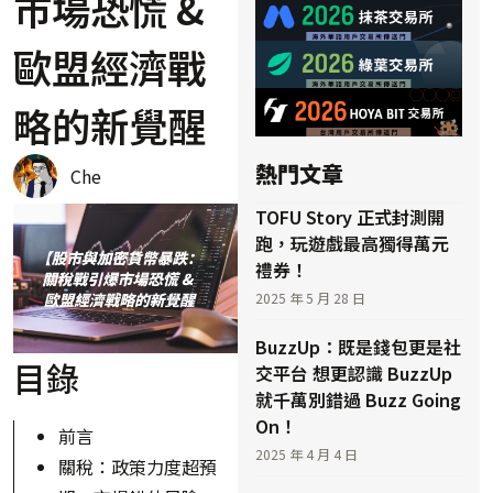
市場恐慌 &
歐盟經濟戰
略的新覺醒
熱門文章
Che
TOFU Story 正式封測開
跑，玩遊戲最高獨得萬元
禮券！
2025 年 5 月 28 日
BuzzUp：既是錢包更是社
目錄
交平台 想更認識 BuzzUp
就千萬別錯過 Buzz Going
On！
前言
2025 年 4 月 4 日
關稅：政策力度超預