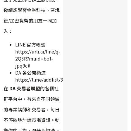
邀請想學習金融科技、區塊
鏈/加密貨幣的朋友一同加
入：
LINE 官方帳號
https://urli.ai/line/q-
2Q3R?muid=bot-
jpq9c#
DA 各公開頻道
https://t.me/addlist/3qrlxEnu7slkYWY9
在
DA 交易者聯盟
的各個社
群平台中，有來自不同領域
的專業講師和交易者，每日
不停歇地討論市場資訊。動
動你的手指，跟著我們踏上