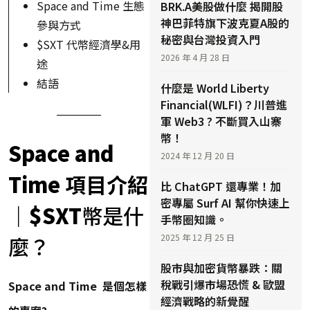
Space and Time 生態
BRK.A美股做什麼 揭開股
神巴菲特旗下波克夏A股的
參與方式
秘密與台灣投資入門
$SXT 代幣經濟學&用
2026 年 4 月 28 日
途
結語
什麼是 World Liberty
Financial(WLFI)？川普進
軍 Web3 ? 不斷買入山寨
幣！
Space and
2024 年 12 月 20 日
Time
項目介紹
比 ChatGPT 還專業！加
密專屬 Surf AI 幫你快速上
｜
$
SXT
幣是什
手幣圈知識。
2025 年 12 月 25 日
麼？
股市與加密貨幣暴跌：關
稅戰引爆市場恐慌 & 歐盟
Space and Time
是個怎樣
經濟戰略的新覺醒