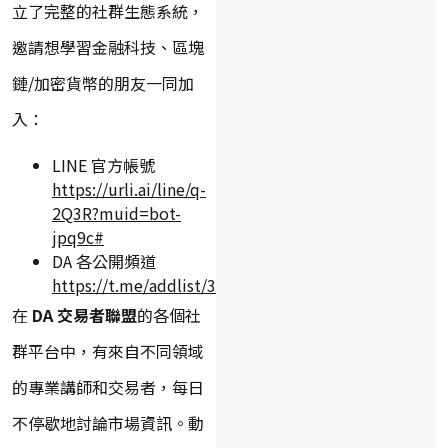
立了完整的社群生態系統，
邀請想學習金融科技、區塊
鏈/加密貨幣的朋友一同加
入：
LINE 官方帳號
https://urli.ai/line/q-
2Q3R?muid=bot-
jpq9c#
DA 各公開頻道
https://t.me/addlist/3qrlxEnu7slkYWY9
在
DA 交易者聯盟
的各個社
群平台中，有來自不同領域
的專業講師和交易者，每日
不停歇地討論市場資訊。動