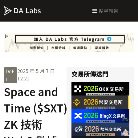
新手指南
交易所攻略
學習交易
區塊鏈科普
投研週報
總體經濟
2025 年 5 月 7 日
DeF
交易所傳送門
12:21
i
Space and
Time ($SXT)
ZK 技術