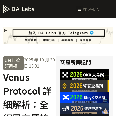
新手指南
交易所攻略
學習交易
區塊鏈科普
投研週報
總體經濟
2025 年 10 月 30
DeFi
,
投
交易所傳送門
日
15:31
研週報
Venus
Protocol 詳
細解析：全