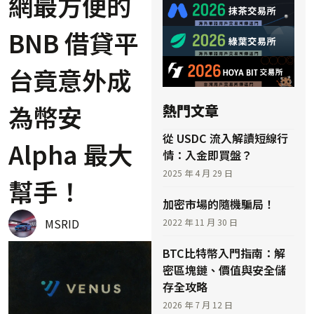
網最方便的
BNB 借貸平
台竟意外成
為幣安
熱門文章
從 USDC 流入解讀短線行
Alpha 最大
情：入金即買盤？
2025 年 4 月 29 日
幫手！
加密市場的隨機騙局！
MSRID
2022 年 11 月 30 日
BTC比特幣入門指南：解
密區塊鏈、價值與安全儲
存全攻略
2026 年 7 月 12 日