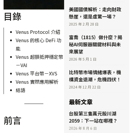
美國國債解析：走向財政
目錄
懸崖，還是虛驚一場？
2025 年 2 月 28 日
Venus Protocol 介紹
富喬（1815）做什麼？揭
Venus 的核心 DeFi 功
秘AI伺服器關鍵材料與未
能
來展望
Venus 超額抵押穩定幣
2026 年 5 月 1 日
－VAI
比特幣市場情緒爆表，機
Venus 平台幣－XVS
構資金退潮，危機四伏！
Venus 實際應用解析
2024 年 12 月 22 日
結語
最新文章
台股第三隻萬元股川湖
前言
2059：下一站在哪裡？
2026 年 8 月 6 日