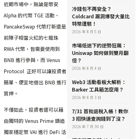
近期市場中，無論是幣安
冷錢包不再安全？
Alpha 的代幣 TGE 活動、
Coldcard 漏洞爆發大量比
特幣遭駭！
PancakeSwap 代幣打新還是
2026 年 8 月 5 日
前陣子相當火紅的七龍珠
市場低迷下的逆勢狂飆：
RWA 代幣，皆需要使用到
Uniswap 如何做到雙月翻
BNB 進行參與，而 Venus
倍？
2026 年 8 月 4 日
Protocol 正好可以讓投資者
Web3 活動看板大解析：
簡單、便宜地借出 BNB 進行
Barker 工具箱怎麼用？
質押。
2026 年 8 月 3 日
不僅如此，投資者還可以藉
7/31 首批返稅入帳！教你
3 招快速查詢錢到了沒？
由獨特的 Venus Prime 鑄造
2026 年 7 月 30 日
獨家穩定幣 VAI 進行 DeFi 活