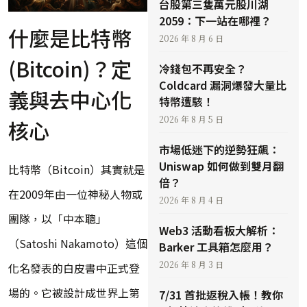
台股第三隻萬元股川湖
2059：下一站在哪裡？
什麼是比特幣
2026 年 8 月 6 日
(Bitcoin)？定
冷錢包不再安全？
Coldcard 漏洞爆發大量比
義與去中心化
特幣遭駭！
2026 年 8 月 5 日
核心
市場低迷下的逆勢狂飆：
Uniswap 如何做到雙月翻
比特幣（Bitcoin）其實就是
倍？
在2009年由一位神秘人物或
2026 年 8 月 4 日
團隊，以「中本聰」
Web3 活動看板大解析：
（Satoshi Nakamoto）這個
Barker 工具箱怎麼用？
2026 年 8 月 3 日
化名發表的白皮書中正式登
場的。它被設計成世界上第
7/31 首批返稅入帳！教你