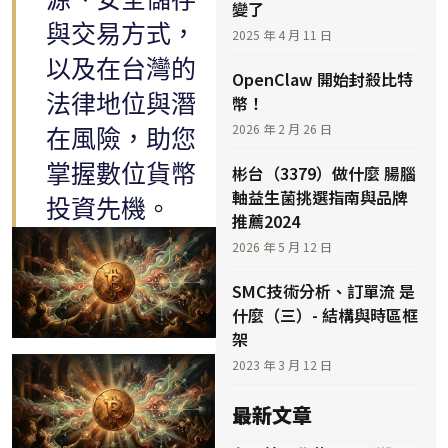
變了
與交易方式，
2025 年 4 月 11 日
以及在台灣的
OpenClaw 開始封殺比特
法律地位與潛
幣！
2026 年 2 月 26 日
在風險，助您
掌握數位貨幣
彬台（3379）做什麼 腸腦
軸益生菌挑選指南與品牌
投資先機。
推薦2024
2026 年 5 月 12 日
SMC技術分析、訂單流 是
什麼（三）- 結構與時區框
架
2023 年 3 月 12 日
最新文章