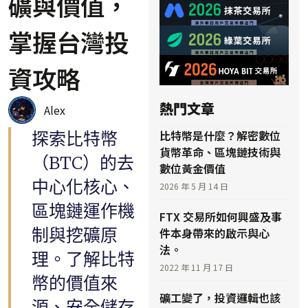
礦與價值，
掌握台灣投
資攻略
熱門文章
Alex
比特幣是什麼？解密數位
探索比特幣
貨幣革命、區塊鏈技術與
（BTC）的去
數位黃金價值
中心化核心、
2026 年 5 月 14 日
區塊鏈運作機
FTX 交易所如何興盛及事
制與挖礦原
件本身帶來的啟示與心
法。
理。了解比特
2022 年 11 月 17 日
幣的價值來
礦工變了，投資邏輯也該
源、安全儲存