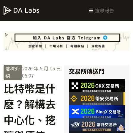
新手指南
交易所攻略
學習交易
區塊鏈科普
投研週報
總體經濟
2026 年 5 月 15 日
幣種介
交易所傳送門
05:07
紹
比特幣是什
麼？解構去
中心化、挖