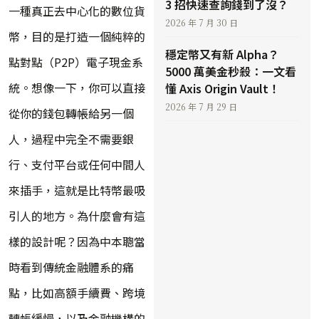
3 招快速查詢錢到了沒？
一種真正去中心化的數位貨
2026 年 7 月 30 日
幣，目的是打造一個純粹的
穩定幣又有新 Alpha？
點對點（P2P）電子現金系
5000 萬美金秒殺：一文看
統。想像一下，你可以直接
懂 Axis Origin Vault！
2026 年 7 月 29 日
從你的錢包轉帳給另一個
人，過程中完全不需要銀
行、支付平台或任何中間人
來插手，這就是比特幣最吸
引人的地方。為什麼會有這
樣的設計呢？因為中本聰當
時看到傳統金融體系的痛
點，比如高額手續費、跨境
轉帳緩慢，以及金融機構的