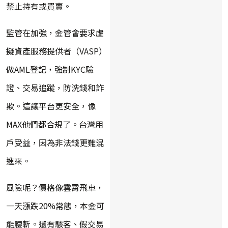
禁止持有或買賣。
監管在加強，金管會要求虛
擬資產服務提供者（VASP）
做AML登記，強制KYC驗
證、交易追蹤，防洗錢和詐
欺。這讓平台更安全，像
MAX他們都合規了。台灣用
戶受益，因為非法錢更難混
進來。
風險呢？價格像雲霄飛車，
一天漲跌20%常態，本金可
能腰斬。還有駭客、假交易