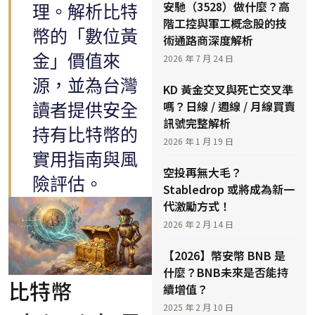
安馳（3528）做什麼？高
理。解析比特
階工控與軍工概念股的技
幣的「數位黃
術通路商深度解析
金」價值來
2026 年 7 月 24 日
源，並為台灣
KD 黃金交叉與死亡交叉準
嗎？日線 / 週線 / 月線買賣
讀者提供安全
訊號完整解析
持有比特幣的
2026 年 1 月 19 日
實用指南與風
空投再無大毛？
險評估。
Stabledrop 或將成為新一
代激勵方式！
2026 年 2 月 14 日
【2026】幣安幣 BNB 是
什麼？BNB未來是否能持
比特幣
續增值？
2025 年 2 月 10 日