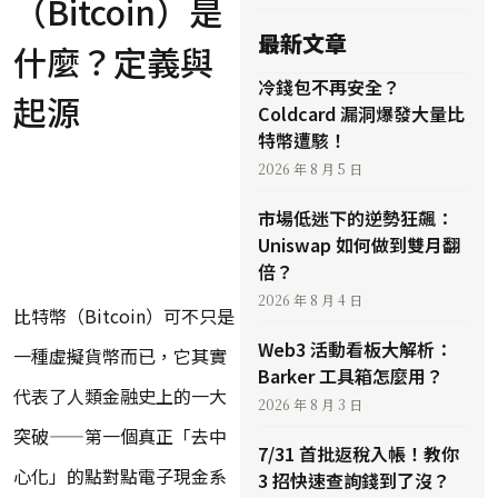
（Bitcoin）是
最新文章
什麼？定義與
冷錢包不再安全？
起源
Coldcard 漏洞爆發大量比
特幣遭駭！
2026 年 8 月 5 日
市場低迷下的逆勢狂飆：
Uniswap 如何做到雙月翻
倍？
2026 年 8 月 4 日
比特幣（Bitcoin）可不只是
Web3 活動看板大解析：
一種虛擬貨幣而已，它其實
Barker 工具箱怎麼用？
代表了人類金融史上的一大
2026 年 8 月 3 日
突破——第一個真正「去中
7/31 首批返稅入帳！教你
心化」的點對點電子現金系
3 招快速查詢錢到了沒？