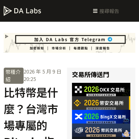
新手指南
交易所攻略
學習交易
區塊鏈科普
投研週報
總體經濟
2026 年 5 月 9 日
幣種介
交易所傳送門
20:25
紹
比特幣是什
麼？台灣市
場專屬的