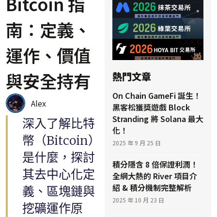
Bitcoin 指
南：定義、
運作、價值
與安全持有
熱門文章
On Chain GameFi 誕生！
Alex
黑客松獲獎遊戲 Block
Stranding 將 Solana 最大
深入了解比特
化！
幣（Bitcoin）
2025 年 9 月 25 日
是什麼，探討
積分隱含 8 倍保證利潤！
其去中心化定
全網大熱的 River 項目介
紹 & 積分機制完整解析
義、區塊鏈與
2025 年 10 月 23 日
挖礦運作原