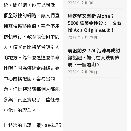
2026 年 7 月 30 日
統。簡單講，你可以想像一
個全球性的網路，讓人們直
穩定幣又有新 Alpha？
5000 萬美金秒殺：一文看
接互相轉移價值，完全不用
懂 Axis Origin Vault！
依賴銀行、政府或任何中間
2026 年 7 月 29 日
人，這就是比特幣最吸引人
崩盤前夕？AI 泡沫再成討
的地方。為什麼這這麼革命
論話題，如何在大跌後佈
局下一個週期？
性呢？因為傳統金融總是靠
2026 年 7 月 28 日
中心機構把關，容易出問
題，但比特幣讓每個人都能
參與，真正實現了「信任最
小化」的理念。
比特幣的出現，跟2008年那