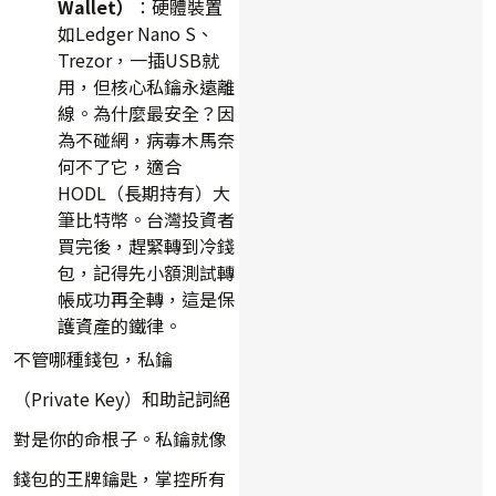
Wallet）
：硬體裝置
如Ledger Nano S、
Trezor，一插USB就
用，但核心私鑰永遠離
線。為什麼最安全？因
為不碰網，病毒木馬奈
何不了它，適合
HODL（長期持有）大
筆比特幣。台灣投資者
買完後，趕緊轉到冷錢
包，記得先小額測試轉
帳成功再全轉，這是保
護資產的鐵律。
不管哪種錢包，私鑰
（Private Key）和助記詞絕
對是你的命根子。私鑰就像
錢包的王牌鑰匙，掌控所有