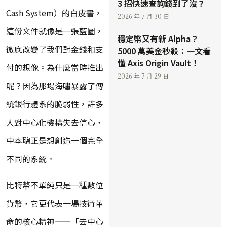
3 招快速查詢錢到了沒？
Cash System）的白皮書，
2026 年 7 月 30 日
這份文件就像是一張藍圖，
穩定幣又有新 Alpha？
徹底改變了我們對金錢和支
5000 萬美金秒殺：一文看
懂 Axis Origin Vault！
付的想像。為什麼當時推出
2026 年 7 月 29 日
呢？因為那場海嘯暴露了傳
統銀行體系的脆弱性，許多
人對中心化機構失去信心，
中本聰正是想創造一個完全
不同的系統。
比特幣不單純只是一種數位
貨幣，它更代表一場技術革
命的核心精神——「去中心