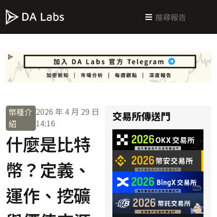
新手指南
交易所攻略
學習交易
區塊鏈科普
投研週報
總體經濟
2026 年 4 月 29 日
幣種介
交易所傳送門
14:16
紹
什麼是比特
幣？定義、
運作、挖礦