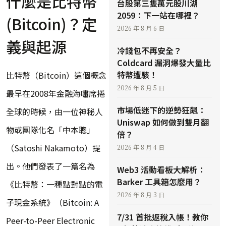
什麼是比特幣
台股第三隻萬元股川湖
2059：下一站在哪裡？
(Bitcoin)？定
2026 年 8 月 6 日
義與起源
冷錢包不再安全？
Coldcard 漏洞爆發大量比
特幣遭駭！
比特幣（Bitcoin）這個概念
2026 年 8 月 5 日
最早在2008年金融海嘯席捲
市場低迷下的逆勢狂飆：
全球的時候，由一位神秘人
Uniswap 如何做到雙月翻
物或團隊化名「中本聰」
倍？
（Satoshi Nakamoto）提
2026 年 8 月 4 日
出。他們發表了一篇名為
Web3 活動看板大解析：
Barker 工具箱怎麼用？
《比特幣：一種點對點的電
2026 年 8 月 3 日
子現金系統》（Bitcoin: A
7/31 首批返稅入帳！教你
Peer-to-Peer Electronic