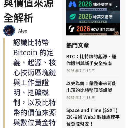
與價值來源
全解析
Alex
認識比特幣
熱門文章
Bitcoin 的定
BTC：比特幣的起源、運
義、起源、核
作機制與新手安全指南
心技術區塊鏈
2026 年 7 月 18 日
與工作量證
以史為鏡：彙整未來可能
出現的比特幣頂部訊號
明、挖礦機
2025 年 5 月 13 日
制，以及比特
Space and Time ($SXT)
幣的價值來源
ZK 技術 Web3 數據處理平
與數位黃金特
台登陸幣安！