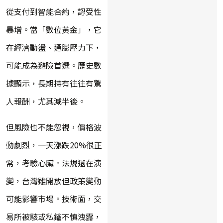
從支付到智能合約，認受性
暴增。當「數位黃金」，它
在經濟動盪、通膨壓力下，
可能成為避險首選。歷史數
據顯示，長期持有往往有驚
人報酬，尤其減半後。
但風險也不能忽視，價格波
動劇烈，一天漲跌20%很正
常，考驗心臟。法規還在演
變，台灣雖開放但政策變動
可能影響市場。技術面，交
易所被駭或私鑰不慎洩露，