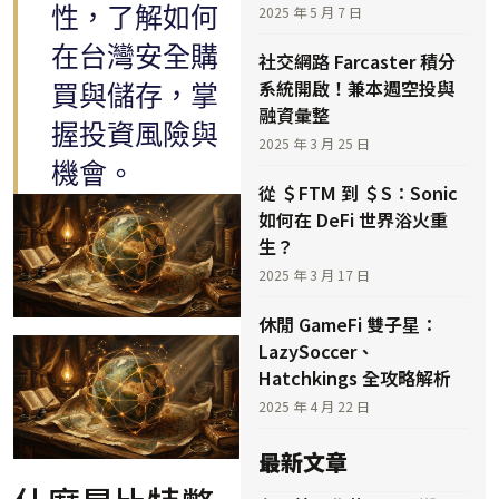
性，了解如何
2025 年 5 月 7 日
在台灣安全購
社交網路 Farcaster 積分
系統開啟！兼本週空投與
買與儲存，掌
融資彙整
握投資風險與
2025 年 3 月 25 日
機會。
從 ＄FTM 到 ＄S：Sonic
如何在 DeFi 世界浴火重
生？
2025 年 3 月 17 日
休閒 GameFi 雙子星：
LazySoccer、
Hatchkings 全攻略解析
2025 年 4 月 22 日
最新文章