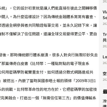
20
系統」，它的設計初衷就是讓人們能直接在彼此之間轉移價
V
中間人。為什麼這樣設計？因為傳統金融體系常常有審查、
S
20
幣透過全網參與者共同驗證每筆交易，並永久記錄下來，讓
機制不僅解決了信任問題，還讓全球交易變得更公平、更自
T
共
20
爆發後，那時傳統銀行體系崩潰，很多人對央行無限印鈔失去
L
了那篇傳奇白皮書《比特幣：一種點對點的電子現金系
20
如何用密碼學防範雙重支付、如何透過分散式網路達成共
空
20
」被挖出，內嵌了當時英國泰晤士報的頭條「2009年3日1
系的挑戰。比特幣革命性的地方在於，它把密碼學的加密技
型完美融合，打造出一個「無需信任第三方」的價值傳輸系
冷
遭