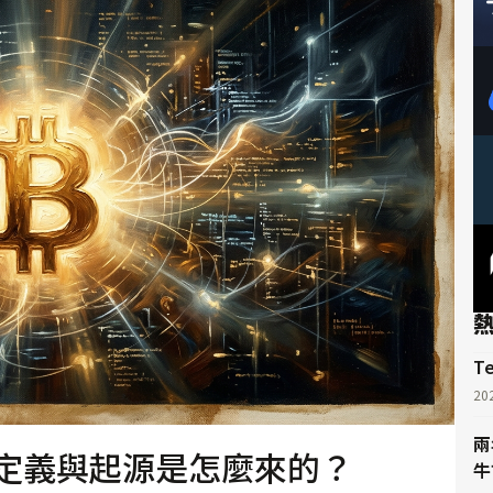
T
20
兩
n)？定義與起源是怎麼來的？
牛