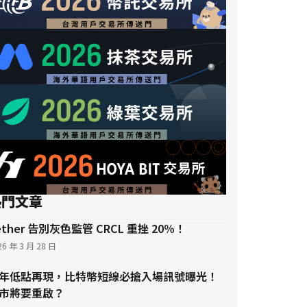
熱門文章
ether 告別灰色監管 CRCL 重挫 20％！
26 年 3 月 28 日
年低點再現，比特幣短線必搶入場訊號曝光！
市將要重啟？