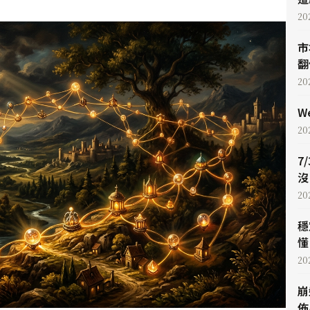
20
市
翻
20
W
20
7
沒
20
穩
懂 
20
崩
佈