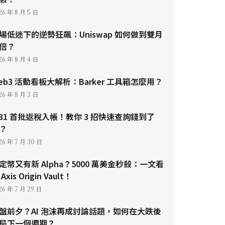
26 年 8 月 5 日
場低迷下的逆勢狂飆：Uniswap 如何做到雙月
倍？
26 年 8 月 4 日
eb3 活動看板大解析：Barker 工具箱怎麼用？
26 年 8 月 3 日
/31 首批返稅入帳！教你 3 招快速查詢錢到了
？
26 年 7 月 30 日
定幣又有新 Alpha？5000 萬美金秒殺：一文看
Axis Origin Vault！
26 年 7 月 29 日
盤前夕？AI 泡沫再成討論話題，如何在大跌後
局下一個週期？