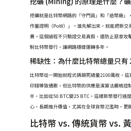
挖礦 (Mining) 的原理是什麼
挖礦就是比特幣網路的「守門員」和「造幣廠」
作量證明（PoW）」。誰先解出來，就能把新交
費。這個過程不只驗證交易真假，還防止惡意攻
制比特幣發行，讓網路穩健運轉多年。
稀缺性：為什麼比特幣總量只有 
比特幣從一開始就程式碼鎖死總量2100萬枚，
印錢導致通膨，但比特幣的供應是演算法嚴格控
半，比如從50 BTC變25 BTC，這樣新幣發
心，長期推升價值，尤其在全球貨幣氾濫時，更
比特幣 vs. 傳統貨幣 v