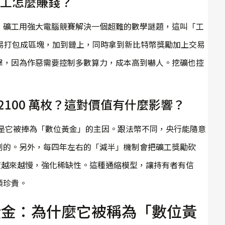
？礦工怎麼賺錢？
，礦工用強大電腦競賽解決一個超難的數學謎題，這叫「工
易打包成區塊，加到鏈上，同時拿到新比特幣獎勵加上交易
擊，因為作惡需要控制多數算力，成本高到嚇人。挖礦也控
2100 萬枚？這對價值有什麼影響？
這是它被捧為「數位黃金」的主因。跟法幣不同，央行能隨意
制的。另外，每四年左右的「減半」機制會把礦工獎勵砍
行速度越來越慢，強化稀缺性。這種通縮模型，讓持有者有信
顯珍貴。
s. 黃金：為什麼它被稱為「數位黃