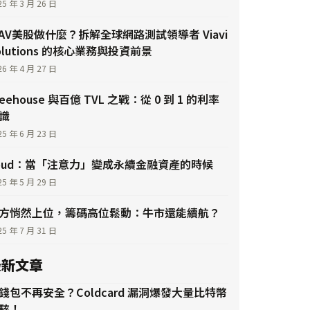
25 年 3 月 26 日
IAV美股做什麼？拆解全球網路測試領導者 Viavi
olutions 的核心業務與投資前景
26 年 4 月 27 日
reehouse 與百億 TVL 之戰：從 0 到 1 的利率
識
25 年 6 月 23 日
oud：當「注意力」變成永續金融資產的時候
25 年 5 月 29 日
方悄然上位，籌碼高位鬆動：牛市還能續航？
25 年 7 月 31 日
最新文章
錢包不再安全？Coldcard 漏洞爆發大量比特幣
駭！