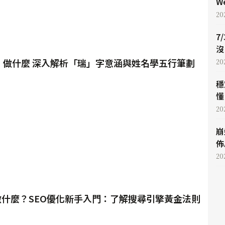
W
20
7
沒
9）做什麼 深入解析「瑞」字意涵與姓名學五行筆劃
20
穩
懂 
20
崩
佈
20
做什麼？SEO優化新手入門：了解搜尋引擎黃金法則