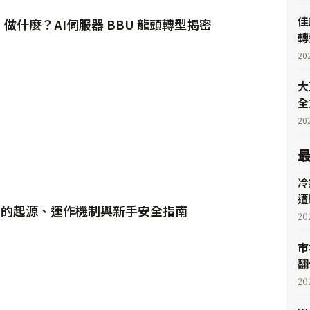
佳
）做什麼？AI伺服器 BBU 龍頭轉型揭密
轉
20
大
全
20
冷
遭
幣的起源、運作機制與新手安全指南
20
市
翻
20