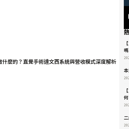
【
嗎
20
是做什麼的？直覺手術達文西系統與營收模式深度解析
本
20
【
何
20
二
20