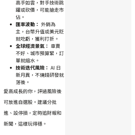
高手如雲，對手技術跳
躍或砍價，可能搶走市
佔。
匯率波動：
外銷為
主，台幣升值或美元貶
就吃虧，獲利打折。
全球經濟景氣：
車賣
不好、城市預算緊，訂
單就縮水。
技術迭代風險：
AI 日
新月異，不燒錢研發就
落後。
愛高成長的你，評過風險後
可放進自選股。建議分批
進、設停損，定時追財報和
新聞，這樣玩得穩。