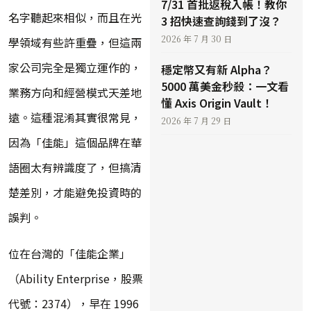
7/31 首批返稅入帳！教你
名字聽起來相似，而且在光
3 招快速查詢錢到了沒？
2026 年 7 月 30 日
學領域有些許重疊，但這兩
家公司完全是獨立運作的，
穩定幣又有新 Alpha？
5000 萬美金秒殺：一文看
業務方向和經營模式天差地
懂 Axis Origin Vault！
遠。這種混淆其實很常見，
2026 年 7 月 29 日
因為「佳能」這個品牌在華
語圈太有辨識度了，但搞清
楚差別，才能避免投資時的
誤判。
位在台灣的「佳能企業」
（Ability Enterprise，股票
代號：2374），早在 1996