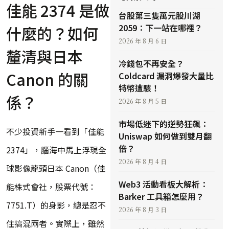
佳能 2374 是做
台股第三隻萬元股川湖
2059：下一站在哪裡？
什麼的？如何
2026 年 8 月 6 日
釐清與日本
冷錢包不再安全？
Canon 的關
Coldcard 漏洞爆發大量比
特幣遭駭！
係？
2026 年 8 月 5 日
市場低迷下的逆勢狂飆：
不少投資新手一看到「佳能
Uniswap 如何做到雙月翻
倍？
2374」，腦海中馬上浮現全
2026 年 8 月 4 日
球影像龍頭日本 Canon（佳
Web3 活動看板大解析：
能株式會社，股票代號：
Barker 工具箱怎麼用？
7751.T）的身影，總是忍不
2026 年 8 月 3 日
住搞混兩者。實際上，雖然