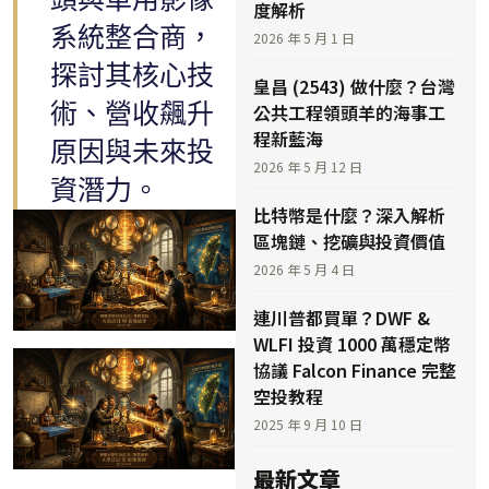
度解析
系統整合商，
2026 年 5 月 1 日
探討其核心技
皇昌 (2543) 做什麼？台灣
術、營收飆升
公共工程領頭羊的海事工
程新藍海
原因與未來投
2026 年 5 月 12 日
資潛力。
比特幣是什麼？深入解析
區塊鏈、挖礦與投資價值
2026 年 5 月 4 日
連川普都買單？DWF &
WLFI 投資 1000 萬穩定幣
協議 Falcon Finance 完整
空投教程
2025 年 9 月 10 日
最新文章