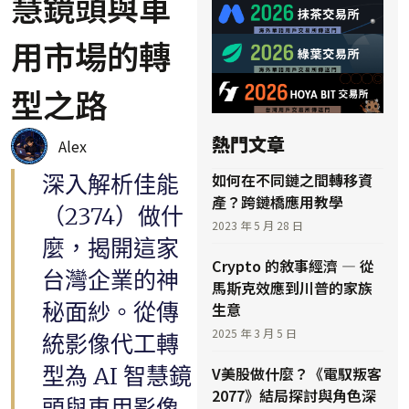
慧鏡頭與車
用市場的轉
型之路
熱門文章
Alex
如何在不同鏈之間轉移資
深入解析佳能
產？跨鏈橋應用教學
（2374）做什
2023 年 5 月 28 日
麼，揭開這家
Crypto 的敘事經濟 — 從
台灣企業的神
馬斯克效應到川普的家族
秘面紗。從傳
生意
2025 年 3 月 5 日
統影像代工轉
型為 AI 智慧鏡
V美股做什麼？《電馭叛客
2077》結局探討與角色深
頭與車用影像