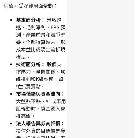
估值，受好幾層面牽動：
基本面分析：
營收增
速、毛利淨利、EPS 預
測、產業前景和競爭壁
壘，全都得算進去，形
成本益比或現金流折現
模型。
技術面分析：
股價支
撐壓力、量價關係、均
線排列和K線型態，幫
忙抓買賣點。
市場情緒與資金流向：
大盤熱不熱、AI 或車用
股輪動時，資金湧入會
推高價。
法人報告與券商評價：
投信外資的目標價是參
考，但得交叉比對，不