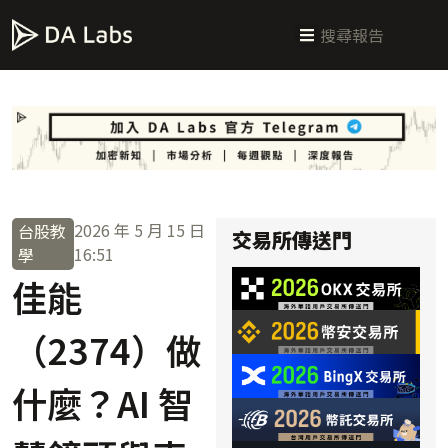
新手指南
交易所攻略
學習交易
區塊鏈科普
投研週報
總體經濟
2026 年 5 月 15 日
台股教
交易所傳送門
16:51
學
佳能
（2374）做
什麼？AI 智