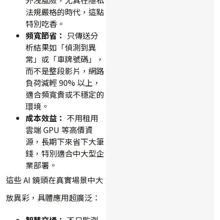
法規嚴格的時代，這點
特別吃香。
頻寬節省：
只傳送分
析結果如「偵測到異
常」或「車牌號碼」，
而不是整段影片，網路
負荷減輕 90% 以上，
適合頻寬貴或不穩定的
環境。
成本效益：
不用租用
雲端 GPU 等高價資
源，長期下來省下大筆
錢，特別適合中大型企
業部署。
這些 AI 鏡頭在真實場景中大
放異彩，具體應用超廣泛：
智慧交通：
不只監測