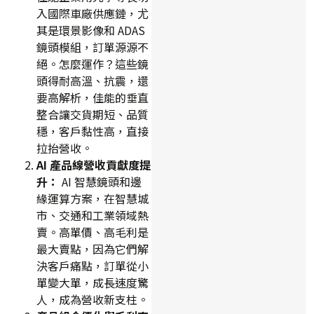
入國際車廠供應鏈，尤
其是環景影像和 ADAS
鏡頭模組，訂單源源不
絕。怎麼運作？這些鏡
頭得耐高溫、抗震，還
要高解析，佳能的垂直
整合讓交貨期短、品質
穩，客戶黏性高，直接
拉抬營收。
AI 產品線營收貢獻度提
升：
AI 智慧鏡頭和邊
緣運算方案，在智慧城
市、交通和工業領域熱
賣。高單價、高毛利是
最大賣點，因為它們解
決客戶痛點，訂單從小
單變大單，成長速度驚
人，成為營收新支柱。