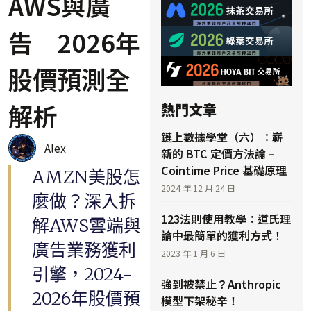
AWS與廣
告 2026年
股價預測全
解析
熱門文章
鏈上數據學堂（六）：嶄
Alex
新的 BTC 定價方法論 –
Cointime Price 基礎原理
AMZN美股怎
2024 年 12 月 24 日
麼做？深入拆
123法則使用教學：道氏理
解AWS雲端與
論中最簡單的獲利方式！
廣告業務獲利
2023 年 1 月 6 日
引擎，2024-
強到被禁止？Anthropic
2026年股價預
模型下架秘辛！