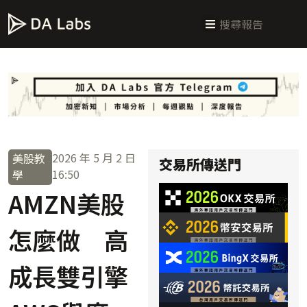
新手指南
交易所攻略
學習交易
區塊鏈科普
投研週報
總體經濟
2026 年 5 月 2 日
美股教
交易所傳送門
16:50
學
AMZN美股
怎麼做 高
成長雙引擎