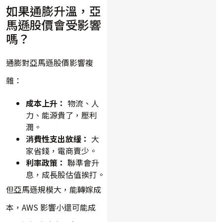
如果通膨升溫，亞
馬遜股價會受影響
嗎？
通膨對亞馬遜股價影響複
雜：
成本上升：
物流、人
力、能源貴了，壓利
潤。
消費性支出放緩：
大
家省錢，電商賣少。
利率政策：
聯準會升
息，成長股估值挨打。
但亞馬遜規模大，能轉嫁成
本，AWS 影響小還可能成