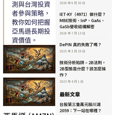
測與台灣投資
2026 年 6 月 30 日
者參與策略，
IET-KY（4971）做什麼？
MBE技術、InP、GaAs、
教你如何把握
GaSb營收結構解密
亞馬遜長期投
2026 年 7 月 13 日
資價值。
DePIN 真的失敗了嗎？
2025 年 3 月 29 日
技術分析陷阱 – 2B法則，
2B型態是什麼？該怎麼操
作？
2023 年 4 月 1 日
最新文章
台股第三隻萬元股川湖
2059：下一站在哪裡？