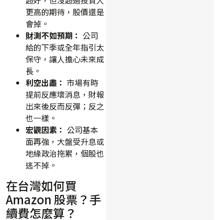
更高的期待，股價還是
會掉。
財測不如預期：
公司
給的下季或全年指引太
保守，讓人擔心未來成
長。
利空出盡：
市場有時
提前反應壞消息，財報
出來後反而反彈；反之
也一樣。
宏觀因素：
公司基本
面再強，大盤受升息或
地緣政治拖累，個股也
逃不掉。
在台灣如何買
Amazon 股票？手
續費怎麼算？