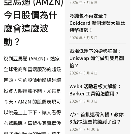
亞馬遜 (AMZN)
2026 年 8 月 6 日
今日股價為什
冷錢包不再安全？
Coldcard 漏洞爆發大量比
麼會這麼波
特幣遭駭！
動？
2026 年 8 月 5 日
市場低迷下的逆勢狂飆：
Uniswap 如何做到雙月翻
說到亞馬遜 (AMZN)，這家
倍？
全球電商和雲端服務的超級
2026 年 8 月 4 日
巨頭，它的股價動態總是讓
Web3 活動看板大解析：
投資人眼睛離不開。尤其是
Barker 工具箱怎麼用？
今天，AMZN 的股價表現可
2026 年 8 月 3 日
以說是上上下下，讓人看得
7/31 首批返稅入帳！教你
3 招快速查詢錢到了沒？
心驚膽跳。這背後其實牽涉
2026 年 7 月 30 日
到好幾個層面的因素，首先