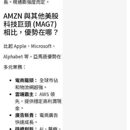
長。視通膨強度而定。
AMZN 與其他美股
科技巨頭 (MAG7)
相比，優勢在哪？
比起 Apple、Microsoft、
Alphabet 等，亞馬遜優勢在
多元業務：
電商龍頭：
全球市佔
和物流網超強。
雲端霸主：
AWS 領
先，提供穩定高利潤現
金。
廣告新貴：
電商廣告
快速成長。
持續創新：
AI、醫療、