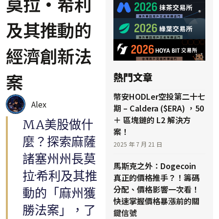
莫拉·希利
及其推動的
經濟創新法
案
熱門文章
幣安HODLer空投第二十七
Alex
期 – Caldera ($ERA) ，50
＋ 區塊鏈的 L2 解決方
MA美股做什
案！
麼？探索麻薩
2025 年 7 月 21 日
諸塞州州長莫
馬斯克之外：Dogecoin
拉·希利及其推
真正的價格推手？！籌碼
分配、價格影響一次看！
動的「麻州獲
快速掌握價格暴漲前的關
勝法案」，了
鍵信號