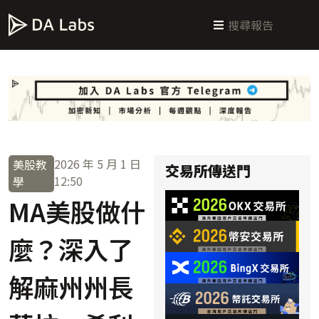
新手指南
交易所攻略
學習交易
區塊鏈科普
投研週報
總體經濟
2026 年 5 月 1 日
美股教
交易所傳送門
12:50
學
MA美股做什
麼？深入了
解麻州州長