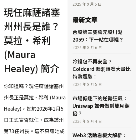
2025 年 9 月 5 日
現任麻薩諸塞
最新文章
州州長是誰？
台股第三隻萬元股川湖
莫拉·希利
2059：下一站在哪裡？
2026 年 8 月 6 日
(Maura
冷錢包不再安全？
Healey) 簡介
Coldcard 漏洞爆發大量比
特幣遭駭！
2026 年 8 月 5 日
你知道嗎？現任麻薩諸塞州
州長正是莫拉·希利 (Maura
市場低迷下的逆勢狂飆：
Uniswap 如何做到雙月翻
Healey)，她於2026年1月5
倍？
日正式宣誓就任，成為該州
2026 年 8 月 4 日
第73任州長。這不只讓她成
Web3 活動看板大解析：