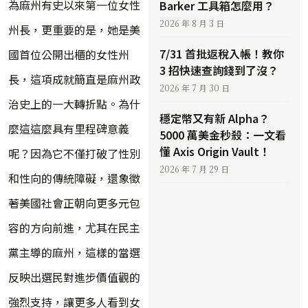
為麻州有史以來第一位女性
Barker 工具箱怎麼用？
2026 年 8 月 3 日
州長，更重要的是，她是美
7/31 首批返稅入帳！教你
國首位公開出櫃的女性州
3 招快速查詢錢到了沒？
長，這項成就簡直是麻州政
2026 年 7 月 30 日
治史上的一大轉折點。為什
穩定幣又有新 Alpha？
麼這這麼具有里程碑意義
5000 萬美金秒殺：一文看
懂 Axis Origin Vault！
呢？因為它不僅打破了性別
2026 年 7 月 29 日
和性向的傳統障礙，還象徵
著美國社會正朝向更多元包
容的方向前進，尤其在民主
黨主導的麻州，這樣的當選
反映出選民對進步價值觀的
強烈支持，讓更多人看到女