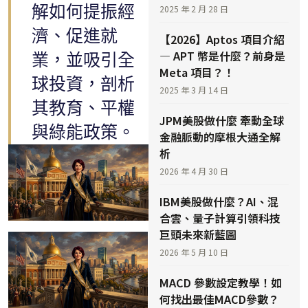
解如何提振經
2025 年 2 月 28 日
濟、促進就
【2026】Aptos 項目介紹
— APT 幣是什麼？前身是
業，並吸引全
Meta 項目？！
球投資，剖析
2025 年 3 月 14 日
其教育、平權
JPM美股做什麼 牽動全球
與綠能政策。
金融脈動的摩根大通全解
析
2026 年 4 月 30 日
IBM美股做什麼？AI、混
合雲、量子計算引領科技
巨頭未來新藍圖
2026 年 5 月 10 日
MACD 參數設定教學！如
何找出最佳MACD參數？