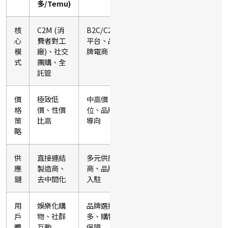
多/Temu)
核
C2M (消
B2C/C2C
B2C 自
心
費者對工
平台、品
營、重物
模
廠)、社交
牌電商
流
式
團購、全
託管
價
極致低
中高價
中高價
格
價、性價
位、品牌
位、品質
策
比高
導向
導向
略
供
直接連結
多元供應
自建倉儲
應
製造商、
商、品牌
物流、高
鏈
去中間化
入駐
效率
用
娛樂化購
品牌選擇
快速送
戶
物、社群
多、購物
達、正品
體
互動
保障
保證