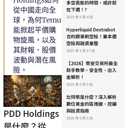
多空表態的時間，或許就
從中國走向全
在下週！?
2025 年 5 月 4 日
球，為何Temu
能掀起平價購
Hyperliquid Dextrabot
合約跟單刷空投！兼本週
物旋風，以及
空投與融資彙整
其財報、股價
2025 年 3 月 17 日
波動與潛在風
【2026】幣安交易所最全
險。
新手教學，安全性、出入
金解析！
2025 年 5 月 9 日
比特幣是什麼？深入解析
數位黃金的區塊鏈、挖礦
PDD Holdings
與投資指南
2026 年 5 月 3 日
是什麼？從