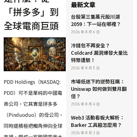
最新文章
「拼多多」到
台股第三隻萬元股川湖
全球電商巨頭
2059：下一站在哪裡？
2026 年 8 月 6 日
冷錢包不再安全？
Coldcard 漏洞爆發大量比
特幣遭駭！
2026 年 8 月 5 日
市場低迷下的逆勢狂飆：
PDD Holdings（NASDAQ:
Uniswap 如何做到雙月翻
PDD）可不是單純的中國電
倍？
商公司，它其實是拼多多
2026 年 8 月 4 日
（Pinduoduo）的母公司，
Web3 活動看板大解析：
Barker 工具箱怎麼用？
同時還積極把觸角伸向全球
2026 年 8 月 3 日
市場，變成一家跨國電商大