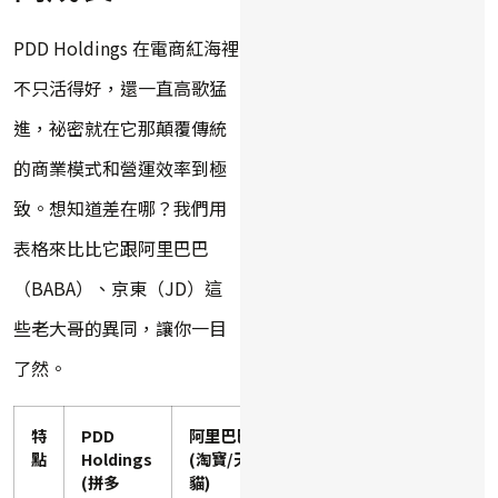
PDD Holdings 在電商紅海裡
不只活得好，還一直高歌猛
進，祕密就在它那顛覆傳統
的商業模式和營運效率到極
致。想知道差在哪？我們用
表格來比比它跟阿里巴巴
（BABA）、京東（JD）這
些老大哥的異同，讓你一目
了然。
特
PDD
阿里巴巴
京東
點
Holdings
(淘寶/天
(JD.com)
(拼多
貓)