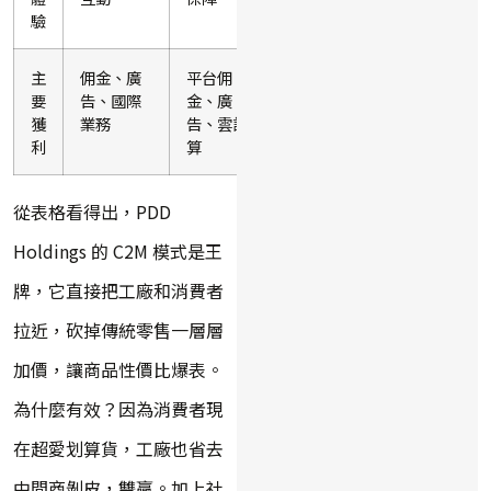
驗
主
佣金、廣
平台佣
商品銷
要
告、國際
金、廣
售、物流
獲
業務
告、雲計
服務
利
算
從表格看得出，PDD
Holdings 的 C2M 模式是王
牌，它直接把工廠和消費者
拉近，砍掉傳統零售一層層
加價，讓商品性價比爆表。
為什麼有效？因為消費者現
在超愛划算貨，工廠也省去
中間商剝皮，雙贏。加上社