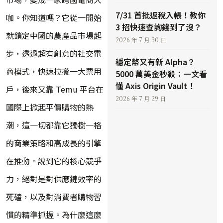
7/31 首批返稅入帳！教你
咖。你知道嗎？它從一開始
3 招快速查詢錢到了沒？
就鎖定中國的農產品市場起
2026 年 7 月 30 日
步，透過超有創意的社交電
穩定幣又有新 Alpha？
商模式，快速拉攏一大票用
5000 萬美金秒殺：一文看
懂 Axis Origin Vault！
戶，後來又靠 Temu 平台在
2026 年 7 月 29 日
國際上掀起平價購物的熱
潮，這一切都靠它獨樹一格
的商業策略和高成長的引擎
在推動。說到它的核心競爭
力，絕對是對供應鏈效率的
死磕，以及對消費者購物習
慣的精準抓握。為什麼這麼