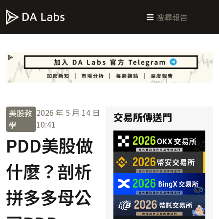
新手指南
交易所攻略
學習交易
區塊鏈科普
投研週報
總體經濟
2026 年 5 月 14 日
美股教
交易所傳送門
10:41
學
PDD美股做
什麼？剖析
拼多多母公