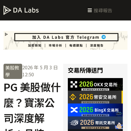
新手指南
交易所攻略
學習交易
區塊鏈科普
投研週報
總體經濟
2026 年 5 月 3 日
美股教
交易所傳送門
12:50
學
PG 美股做什
麼？寶潔公
司深度解