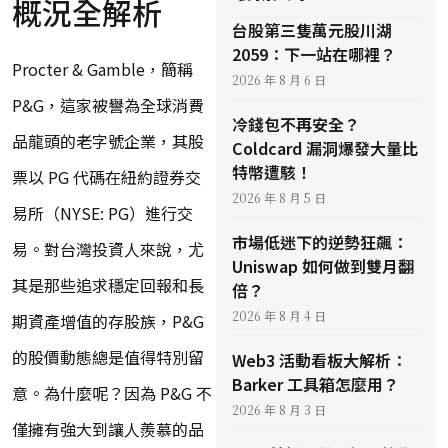
概況全解析
台股第三隻萬元股川湖
2059：下一站在哪裡？
Procter & Gamble，簡稱
2026 年 8 月 6 日
P&G，這家被譽為全球消費
冷錢包不再安全？
品龍頭的老字號企業，其股
Coldcard 漏洞爆發大量比
特幣遭駭！
票以 PG 代碼在紐約證券交
2026 年 8 月 5 日
易所（NYSE: PG）進行交
市場低迷下的逆勢狂飆：
易。對台灣投資人來說，尤
Uniswap 如何做到雙月翻
其是那些追求穩定回報和長
倍？
2026 年 8 月 4 日
期資產增值的存股族，P&G
的股價動態總是值得特別留
Web3 活動看板大解析：
Barker 工具箱怎麼用？
意。為什麼呢？因為 P&G 不
2026 年 8 月 3 日
僅擁有強大到讓人羨慕的品