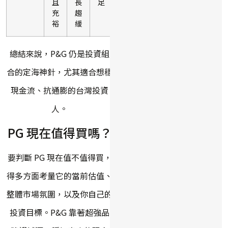
且
長
足
充
趨
裕
緩
總結來說，P&G 仍是投資組
合的定海神針，尤其適合想穩
現金流、抗通膨的台灣投資
人。
PG 現在值得買嗎？
要判斷 PG 現在值不值得買，
得多方面考量它的當前估值、
整體市場氛圍，以及你自己的
投資目標。P&G 靠著超強品