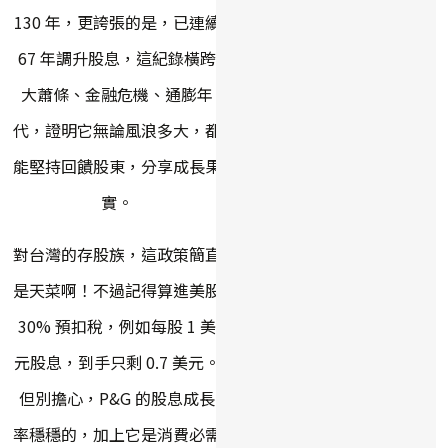
130 年，更誇張的是，已連續
67 年調升股息，這紀錄橫跨
大蕭條、金融危機、通膨年
代，證明它無論風浪多大，都
能堅持回饋股東，分享成長果
實。
對台灣的存股族，這政策簡直
是天菜啊！不過記得算進美股
30% 預扣稅，例如每股 1 美
元股息，到手只剩 0.7 美元。
但別擔心，P&G 的股息成長
率穩穩的，加上它是消費必需