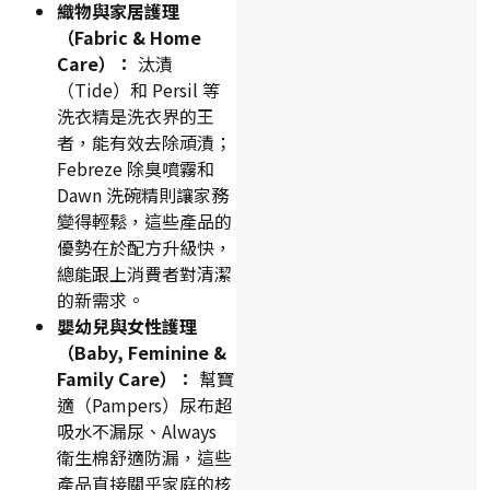
織物與家居護理
（Fabric & Home
Care）：
汰漬
（Tide）和 Persil 等
洗衣精是洗衣界的王
者，能有效去除頑漬；
Febreze 除臭噴霧和
Dawn 洗碗精則讓家務
變得輕鬆，這些產品的
優勢在於配方升級快，
總能跟上消費者對清潔
的新需求。
嬰幼兒與女性護理
（Baby, Feminine &
Family Care）：
幫寶
適（Pampers）尿布超
吸水不漏尿、Always
衛生棉舒適防漏，這些
產品直接關乎家庭的核