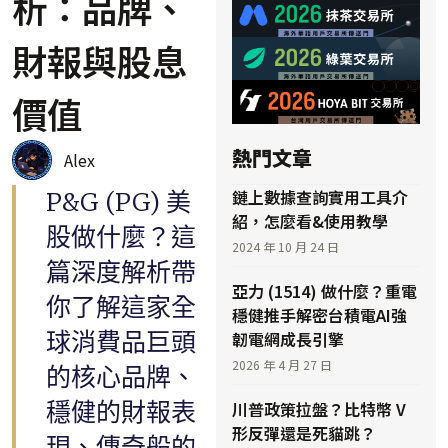
析：品牌、
財報與股息
價值
熱門文章
Alex
鏈上數據查詢實用工具介
P&G (PG) 美
紹，怎麼看&使用教學
股做什麼？這
2024 年 10 月 24 日
篇深度解析帶
亞力 (1514) 做什麼？重電
你了解這家全
穩健推手解密台積電AI強
球消費品巨頭
韌電網成長引擎
2026 年 4 月 27 日
的核心品牌、
穩健的財報表
川普政策拉盤？比特幣 V
形反彈還是死貓跳？
現、傳奇般的