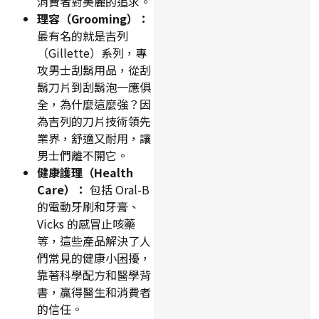
消費者對美麗的追求。
理容（Grooming）：
最有名的就是吉列
（Gillette）系列，專
攻男士刮鬍用品，從刮
鬍刀片到刮鬍泡一應俱
全，為什麼這麼強？因
為吉列的刀片技術領先
業界，舒適又耐用，讓
男士們離不開它。
健康護理（Health
Care）：
包括 Oral-B
的電動牙刷和牙膏、
Vicks 的感冒止咳藥
等，這些產品解決了人
們常見的健康小困擾，
靠著科學配方和醫學背
書，贏得醫生和消費者
的信任。