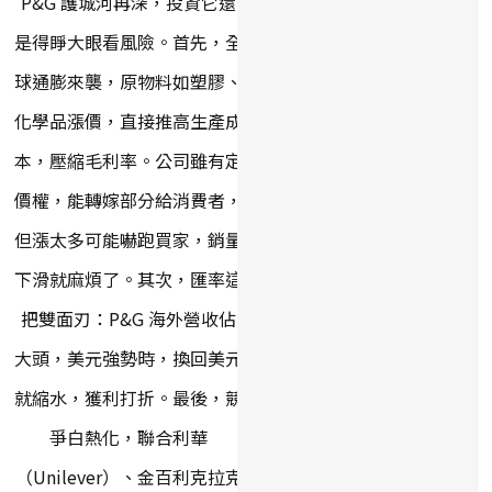
P&G 護城河再深，投資它還
是得睜大眼看風險。首先，全
球通膨來襲，原物料如塑膠、
化學品漲價，直接推高生產成
本，壓縮毛利率。公司雖有定
價權，能轉嫁部分給消費者，
但漲太多可能嚇跑買家，銷量
下滑就麻煩了。其次，匯率這
把雙面刃：P&G 海外營收佔
大頭，美元強勢時，換回美元
就縮水，獲利打折。最後，競
爭白熱化，聯合利華
（Unilever）、金百利克拉克