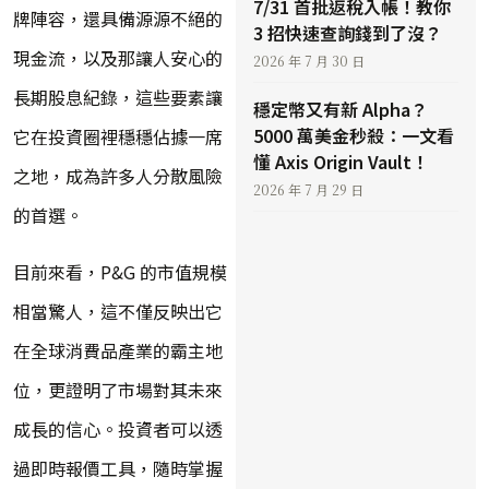
7/31 首批返稅入帳！教你
牌陣容，還具備源源不絕的
3 招快速查詢錢到了沒？
現金流，以及那讓人安心的
2026 年 7 月 30 日
長期股息紀錄，這些要素讓
穩定幣又有新 Alpha？
5000 萬美金秒殺：一文看
它在投資圈裡穩穩佔據一席
懂 Axis Origin Vault！
之地，成為許多人分散風險
2026 年 7 月 29 日
的首選。
目前來看，P&G 的市值規模
相當驚人，這不僅反映出它
在全球消費品產業的霸主地
位，更證明了市場對其未來
成長的信心。投資者可以透
過即時報價工具，隨時掌握