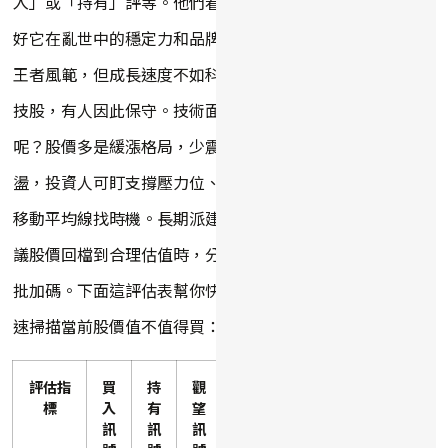
入」或「持有」評等。他們看
好它在亂世中的穩定力和品牌
王者風範，但成長速度不如科
技股，有人因此保守。技術面
呢？股價多是緩漲格局，少震
盪，投資人可盯支撐壓力位、
移動平均線找時機。長期派建
議股價回檔到合理估值時，分
批加碼。下面這評估表幫你快
速掃描當前股價值不值得買：
評估指
買
持
觀
標
入
有
望
訊
訊
訊