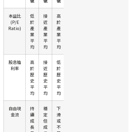
號
號
號
本益比
低
接
高
(P/E
於
近
於
Ratio)
產
產
產
業
業
業
平
平
平
均
均
均
股息殖
高
接
低
利率
於
近
於
歷
歷
歷
史
史
史
平
平
平
均
均
均
自由現
持
穩
下
金流
續
定
滑
成
但
或
長
成
不