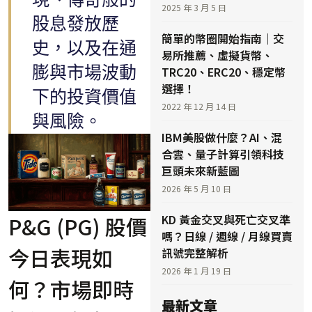
2025 年 3 月 5 日
股息發放歷
簡單的幣圈開始指南｜交
史，以及在通
易所推薦、虛擬貨幣、
膨與市場波動
TRC20、ERC20、穩定幣
選擇！
下的投資價值
2022 年 12 月 14 日
與風險。
IBM美股做什麼？AI、混
合雲、量子計算引領科技
巨頭未來新藍圖
2026 年 5 月 10 日
P&G (PG) 股價
KD 黃金交叉與死亡交叉準
嗎？日線 / 週線 / 月線買賣
今日表現如
訊號完整解析
2026 年 1 月 19 日
何？市場即時
最新文章