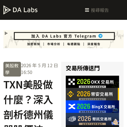
新手指南
交易所攻略
學習交易
區塊鏈科普
投研週報
總體經濟
2026 年 5 月 12 日
美股教
交易所傳送門
16:50
學
TXN美股做
什麼？深入
剖析德州儀