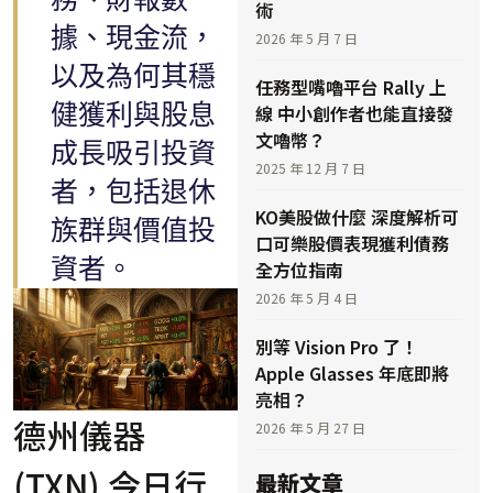
術
據、現金流，
2026 年 5 月 7 日
以及為何其穩
任務型嘴嚕平台 Rally 上
健獲利與股息
線 中小創作者也能直接發
文嚕幣？
成長吸引投資
2025 年 12 月 7 日
者，包括退休
KO美股做什麼 深度解析可
族群與價值投
口可樂股價表現獲利債務
資者。
全方位指南
2026 年 5 月 4 日
別等 Vision Pro 了！
Apple Glasses 年底即將
亮相？
德州儀器
2026 年 5 月 27 日
(TXN) 今日行
最新文章