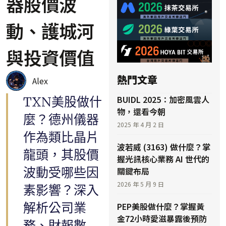
器股價波
動、護城河
與投資價值
熱門文章
Alex
BUIDL 2025：加密風雲人
TXN美股做什
物，還看今朝
麼？德州儀器
2025 年 4 月 2 日
作為類比晶片
波若威 (3163) 做什麼？掌
龍頭，其股價
握光訊核心業務 AI 世代的
波動受哪些因
關鍵布局
2026 年 5 月 9 日
素影響？深入
解析公司業
PEP美股做什麼？掌握黃
金72小時愛滋暴露後預防
務、財報數