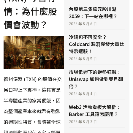
情：為什麼股
台股第三隻萬元股川湖
2059：下一站在哪裡？
價會波動？
2026 年 8 月 6 日
冷錢包不再安全？
Coldcard 漏洞爆發大量比
特幣遭駭！
2026 年 8 月 5 日
市場低迷下的逆勢狂飆：
德州儀器 (TXN) 的股價在交
Uniswap 如何做到雙月翻
倍？
易日裡上下震盪，這其實是
2026 年 8 月 4 日
半導體產業的家常便飯，因
Web3 活動看板大解析：
為整個產業本來就帶有強烈
Barker 工具箱怎麼用？
的週期性特質，會隨著全球
2026 年 8 月 3 日
經濟脈動而起伏不定。簡單