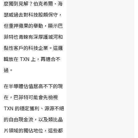
麼獨到見解？伯克希爾·海
瑟威過去對科技股頗保守，
但重押蘋果的舉動，顯示巴
菲特也青睞有深厚護城河和
黏性客戶的科技企業。這邏
輯放在 TXN 上，再適合不
過。
在半導體估值居高不下的現
在，巴菲特可能會先檢視
TXN 的穩定獲利、源源不絕
的自由現金流，以及類比晶
片領域的獨佔地位，這些都