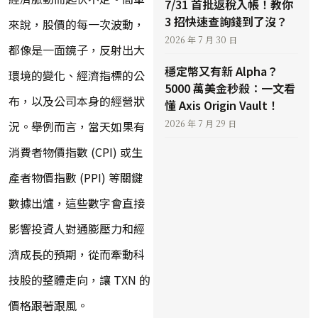
7/31 首批返稅入帳！教你
3 招快速查詢錢到了沒？
來說，股價的每一次波動，
2026 年 7 月 30 日
都像是一面鏡子，反射出大
穩定幣又有新 Alpha？
環境的變化、經濟指標的公
5000 萬美金秒殺：一文看
布，以及公司本身的經營狀
懂 Axis Origin Vault！
2026 年 7 月 29 日
況。舉例而言，當天如果有
消費者物價指數 (CPI) 或生
產者物價指數 (PPI) 等關鍵
數據出爐，這些數字會直接
影響投資人對通膨壓力和經
濟成長的預期，從而牽動科
技股的整體走向，讓 TXN 的
價格跟著跟風。