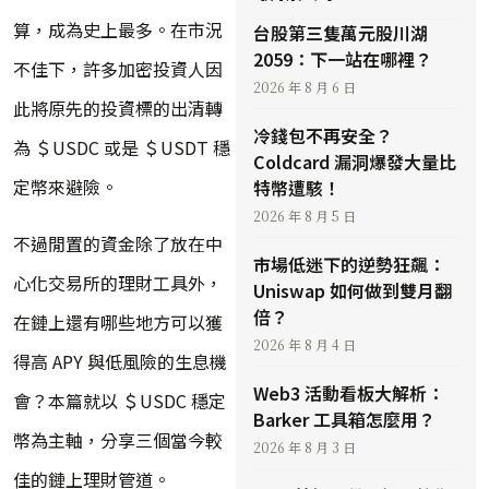
算，成為史上最多。在市況
台股第三隻萬元股川湖
2059：下一站在哪裡？
不佳下，許多加密投資人因
2026 年 8 月 6 日
此將原先的投資標的出清轉
冷錢包不再安全？
為 ＄USDC 或是 ＄USDT 穩
Coldcard 漏洞爆發大量比
定幣來避險。
特幣遭駭！
2026 年 8 月 5 日
不過閒置的資金除了放在中
市場低迷下的逆勢狂飆：
心化交易所的理財工具外，
Uniswap 如何做到雙月翻
倍？
在鏈上還有哪些地方可以獲
2026 年 8 月 4 日
得高 APY 與低風險的生息機
Web3 活動看板大解析：
會？本篇就以 ＄USDC 穩定
Barker 工具箱怎麼用？
幣為主軸，分享三個當今較
2026 年 8 月 3 日
佳的鏈上理財管道。