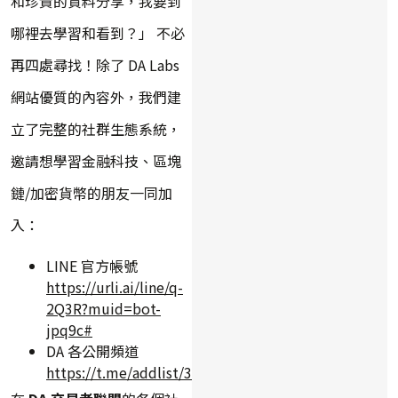
和珍貴的資料分享，我要到
哪裡去學習和看到？」 不必
再四處尋找！除了 DA Labs
網站優質的內容外，我們建
立了完整的社群生態系統，
邀請想學習金融科技、區塊
鏈/加密貨幣的朋友一同加
入：
LINE 官方帳號
https://urli.ai/line/q-
2Q3R?muid=bot-
jpq9c#
DA 各公開頻道
https://t.me/addlist/3qrlxEnu7slkYWY9