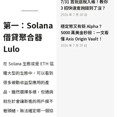
7/31 首批返稅入帳！教你
3 招快速查詢錢到了沒？
2026 年 7 月 30 日
第一：Solana
穩定幣又有新 Alpha？
5000 萬美金秒殺：一文看
借貸聚合器
懂 Axis Origin Vault！
Lulo
2026 年 7 月 29 日
在 Solana 生態或是 ETH 這
種大型的生態中，可以看到
很多被動收益型應用的產
品，雖然選擇多樣，但通病
就在於會讓新進的用戶摸不
著頭緒，無法確定哪一個協