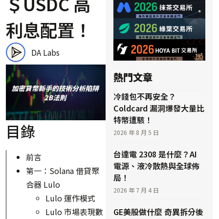
＄USDC 高
利息配置！
DA Labs
熱門文章
冷錢包不再安全？
Coldcard 漏洞爆發大量比
特幣遭駭！
目錄
2026 年 8 月 5 日
台達電 2308 是什麼？AI
前言
電源、液冷散熱與全球佈
第一：Solana 借貸聚
局！
合器 Lulo
2026 年 7 月 4 日
Lulo 運作模式
GE美股做什麼 奇異拆分後
Lulo 市場表現數