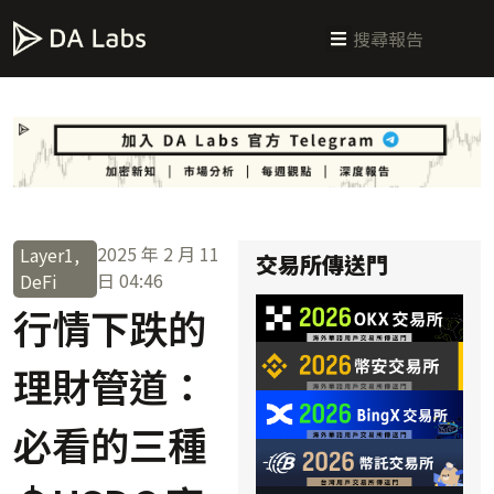
新手指南
交易所攻略
學習交易
區塊鏈科普
投研週報
總體經濟
2025 年 2 月 11
Layer1
,
交易所傳送門
日
04:46
DeFi
行情下跌的
理財管道：
必看的三種