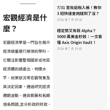
7/31 首批返稅入帳！教你
3 招快速查詢錢到了沒？
宏觀經濟是什
2026 年 7 月 30 日
麼？
穩定幣又有新 Alpha？
5000 萬美金秒殺：一文看
宏觀經濟學是一門旨在揭示
懂 Axis Origin Vault！
2026 年 7 月 29 日
經濟總量運行規律的學科，
它關注影響整個國家或地區
經濟體的總產出、物價水
平、就業狀況等宏觀現象及
其決定因素。通過研究經濟
週期波動、通貨膨脹和長期
增長問題,並分析政府財政、