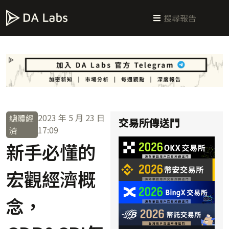
新手指南
交易所攻略
學習交易
區塊鏈科普
投研週報
總體經濟
2023 年 5 月 23 日
總體經
交易所傳送門
17:09
濟
新手必懂的
宏觀經濟概
念，