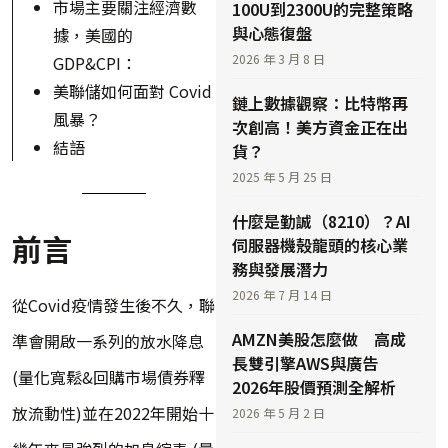
市場主要關注經濟數
100U到2300U的完整策略
與心態復盤
據，美國的
2026 年 3 月 8 日
GDP&CPI：
美聯儲如何面對 Covid
鏈上數據觀察：比特幣再
風暴？
次創高！美方資金正在出
結語
貨？
2025 年 5 月 25 日
什麼是勤誠（8210）？AI
前言
伺服器機殼龍頭的核心業
務與發展潛力
2026 年 7 月 14 日
從Covid疫情發生後不久，聯
AMZN美股怎麼做 高成
準會開啟一系列的放水降息
長雙引擎AWS與廣告
(量化寬鬆&回購市場債券釋
2026年股價預測全解析
放流動性)並在2022年開始十
2026 年 5 月 2 日