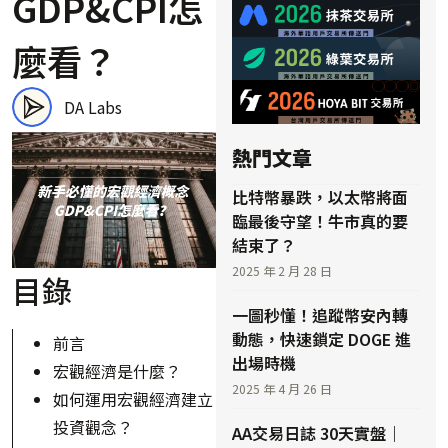
GDP&CPI怎
麼看？
DA Labs
熱門文章
比特幣暴跌，以太幣將面
臨最後守望！牛市真的要
結束了？
2025 年 2 月 28 日
目錄
一圖秒懂！追蹤幣安內轉
動態，快速鎖定 DOGE 進
前言
出場時機
宏觀經濟是什麼？
2025 年 4 月 26 日
如何運用宏觀經濟建立
投資觀念？
AA交易日誌 30天實盤｜