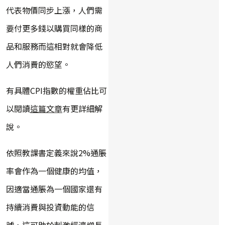
代表物價同步上漲，人們需
要付更多錢以購買同樣的商
品和服務而這相對就會降低
人們消費的慾望。
有具體CPI指數的權重佔比可
以閱讀
這篇文章
有更詳細解
說。
依照教課書定義來說2%通脹
率會作為一個健康的均值，
因適當通脹為一個國家還有
持續消費與投資動能的信
號，這可助於刺激經濟增長