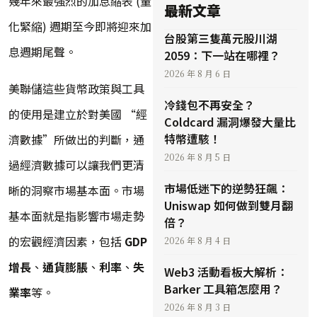
幾年來最強烈的加息縮表 (量
最新文章
化緊縮) 週期至今即將迎來加
台股第三隻萬元股川湖
息週期尾聲。
2059：下一站在哪裡？
2026 年 8 月 6 日
美聯儲這些貨幣政策與工具
冷錢包不再安全？
的使用是建立於對美國 “經
Coldcard 漏洞爆發大量比
特幣遭駭！
濟數據”所做出的判斷，通
2026 年 8 月 5 日
過經濟數據可以讓我們更清
市場低迷下的逆勢狂飆：
晰的洞察市場基本面。市場
Uniswap 如何做到雙月翻
基本面就是指影響市場走勢
倍？
的宏觀經濟因素，包括
GDP
2026 年 8 月 4 日
增長
、
通貨膨脹
、
利率
、
失
Web3 活動看板大解析：
Barker 工具箱怎麼用？
業率
等。
2026 年 8 月 3 日