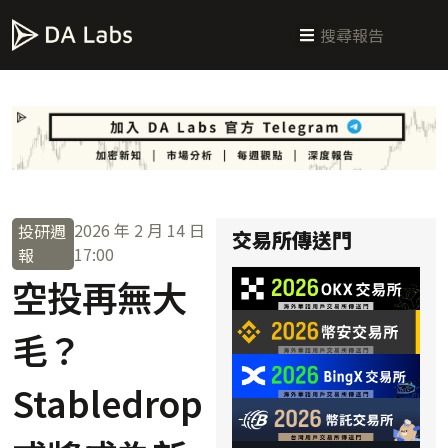
新手指南
交易所攻略
學習交易
區塊鏈科普
投研週報
總體經濟
2026 年 2 月 14 日
投研週
交易所傳送門
17:00
報
空投再無大
毛？
Stabledrop