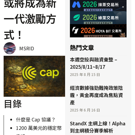
或將成為新
一代激勵方
式！
熱門文章
MSRID
本週空投與融資彙整 –
2025/8/11~8/17
2025 年 8 月 15 日
經濟數據強勁難掩政策陰
霾，黃金再度成為焦點資
目錄
產
2025 年 6 月 16 日
什麼是 Cap 協議？
StandX 主網上線！Alpha
1200 萬美元的穩定幣
到主網積分賽季解析