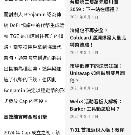
台股第三隻萬元股川湖
2059：下一站在哪裡？
而創辦人 Benjamin 認為傳
2026 年 8 月 6 日
統 DeFi 協議中的代幣生成活
冷錢包不再安全？
動 TGE 是加速通往死亡的道
Coldcard 漏洞爆發大量比
特幣遭駭！
路，當空投用戶拿到協議代
2026 年 8 月 5 日
幣時，通常會求穩進而將其
市場低迷下的逆勢狂飆：
出售換為穩定幣，這無疑加
Uniswap 如何做到雙月翻
速了代幣的下跌，也因此
倍？
2026 年 8 月 4 日
Benjamin 決定以穩定幣的形
式發放 Cap 的空投。
Web3 活動看板大解析：
Barker 工具箱怎麼用？
高效能實時金融引擎
2026 年 8 月 3 日
7/31 首批返稅入帳！教你
2024 年 Cap 成立之初，該