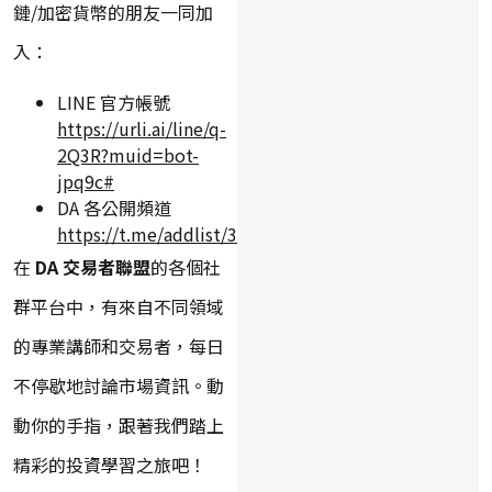
鏈/加密貨幣的朋友一同加
入：
LINE 官方帳號
https://urli.ai/line/q-
2Q3R?muid=bot-
jpq9c#
DA 各公開頻道
https://t.me/addlist/3qrlxEnu7slkYWY9
在
DA 交易者聯盟
的各個社
群平台中，有來自不同領域
的專業講師和交易者，每日
不停歇地討論市場資訊。動
動你的手指，跟著我們踏上
精彩的投資學習之旅吧！