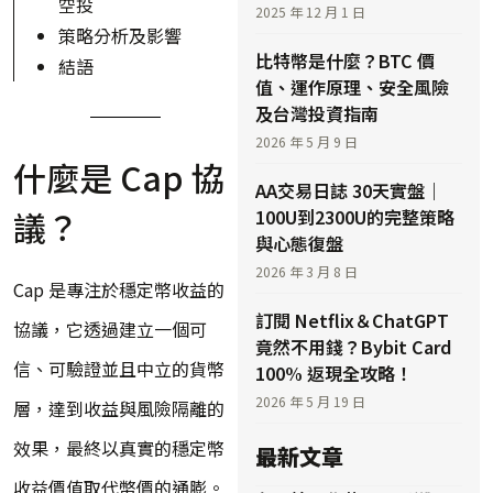
空投
2025 年 12 月 1 日
策略分析及影響
比特幣是什麼？BTC 價
結語
值、運作原理、安全風險
及台灣投資指南
2026 年 5 月 9 日
什麼是 Cap 協
AA交易日誌 30天實盤｜
議？
100U到2300U的完整策略
與心態復盤
2026 年 3 月 8 日
Cap 是專注於穩定幣收益的
訂閱 Netflix＆ChatGPT
協議，它透過建立一個可
竟然不用錢？Bybit Card
信、可驗證並且中立的貨幣
100% 返現全攻略！
2026 年 5 月 19 日
層，達到收益與風險隔離的
效果，最終以真實的穩定幣
最新文章
收益價值取代幣價的通膨。