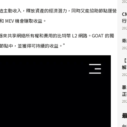
20
轉為創造主動收入，釋放資產的經濟潛力，同時又能協助節點運營
C
 MEV 機會賺取收益。
行
20
列器來共享網絡所有權和費用的比特幣 L2 網路。GOAT 的獨
乖
器節點中，並獲得可持續的收益。”
20
【
解
20
暴
正
20
台