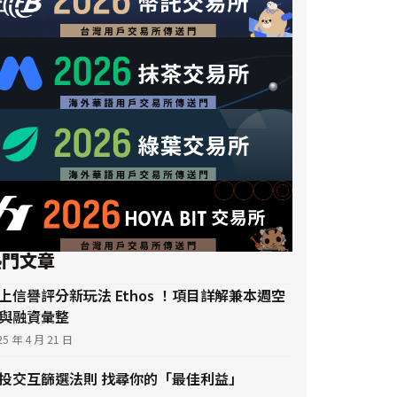
熱門文章
上信譽評分新玩法 Ethos ！項目詳解兼本週空
與融資彙整
25 年 4 月 21 日
投交互篩選法則 找尋你的「最佳利益」