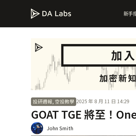
新手
2025 年 8 月 11 日
14:29
投研週報
,
空投教學
GOAT TGE 將至！On
John Smith