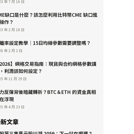
23 年 7 月 16 日
ME缺口是什麼？該怎麼利用比特幣CME 缺口進
操作？
23 年 2 月 18 日
離率設定教學｜15日均線參數需要調整嗎？
26 年 2 月 2 日
2026】網格交易指南：現貨與合約網格參數講
，利潤該如何設定？
25 年 11 月 29 日
力反彈背後暗藏轉折？BTC＆ETH 的資金真相
在浮現
25 年 4 月 23 日
最新文章
股第三隻萬元股川湖 2059：下一站在哪裡？