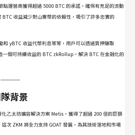
 家節點運營商獲得超過 5000 BTC 的承諾，確保有充足的流動
調真實 BTC 收益減少對山寨幣的依賴性，吸引了許多忠實的
 挖礦獎勵和 yBTC 收益代幣利息等等，用戶可以透過質押賺取
一個可持續收益的 BTC zkRollup，解決 BTC 在金融化的
 團隊背景
功孵化乙太坊擴容解決方案 Metis，獲得了超過 200 倍的巨額
 ZKM 將全力支持 GOAT 發展，為其技術落地和市場