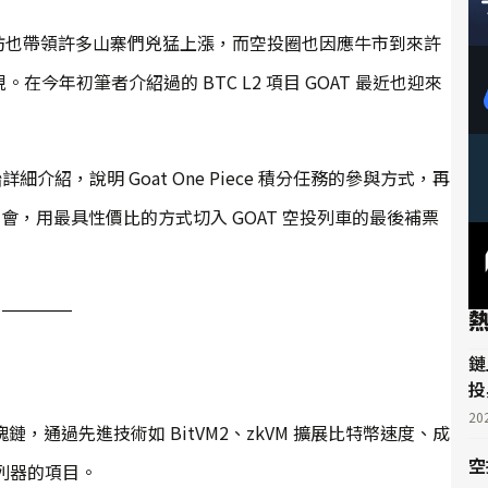
坊也帶領許多山寨們兇猛上漲，而空投圈也因應牛市到來許
今年初筆者介紹過的 BTC L2 項目 GOAT 最近也迎來
細介紹，說明 Goat One Piece 積分任務的參與方式，再
會，用最具性價比的方式切入 GOAT 空投列車的最後補票
鏈
投
20
2 區塊鏈，通過先進技術如 BitVM2、zkVM 擴展比特幣速度、成
空
序列器的項目。