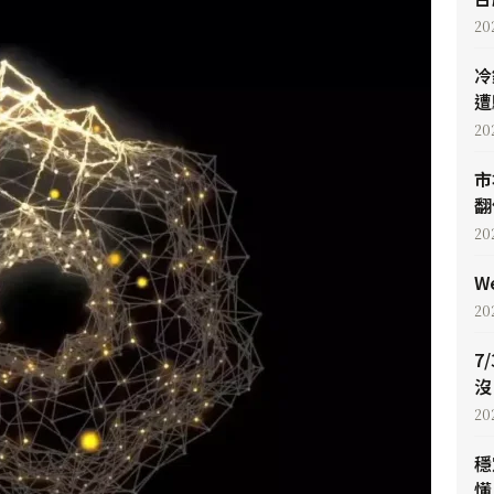
20
冷
遭
20
市
翻
20
W
20
7
沒
20
穩
懂 