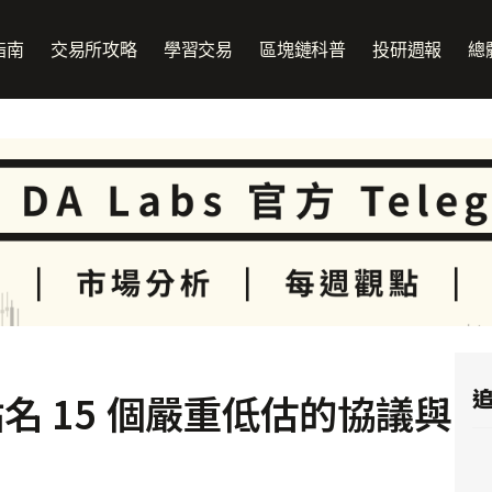
指南
交易所攻略
學習交易
區塊鏈科普
投研週報
總
追
名 15 個嚴重低估的協議與
！