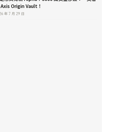
Axis Origin Vault！
26 年 7 月 29 日