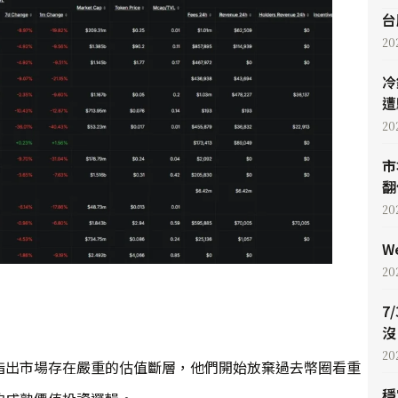
台
20
冷
遭
20
市
翻
20
W
20
7
沒
20
指出市場存在嚴重的估值斷層，他們開始放棄過去幣圈看重
穩