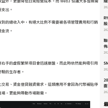
細
益外，更要降低日常經營成本。而 Web3 協議大多皆無需
20
要支出。
R
取到的總收入中，有絕大比例不需要被各項管理費用和行銷
股
20
現金流。
聯
佈
20
S
倒右手的虛假繁榮項目會迅速崩盤，而此時依然能夠吸引用
20
考驗的生存者。
2
化交易、資金借貸融資需求，這類應用不會因為代幣補貼停
面
20
進場，更能夠帶動市場剛需。