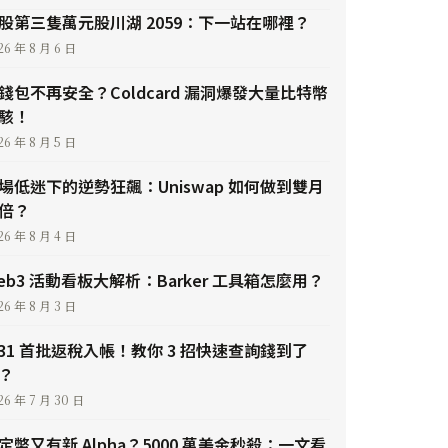
股第三隻萬元股川湖 2059：下一站在哪裡？
26 年 8 月 6 日
錢包不再安全？Coldcard 漏洞爆發大量比特幣
駭！
26 年 8 月 5 日
場低迷下的逆勢狂飆：Uniswap 如何做到雙月
倍？
26 年 8 月 4 日
eb3 活動看板大解析：Barker 工具箱怎麼用？
26 年 8 月 3 日
/31 首批返稅入帳！教你 3 招快速查詢錢到了
？
26 年 7 月 30 日
定幣又有新 Alpha？5000 萬美金秒殺：一文看