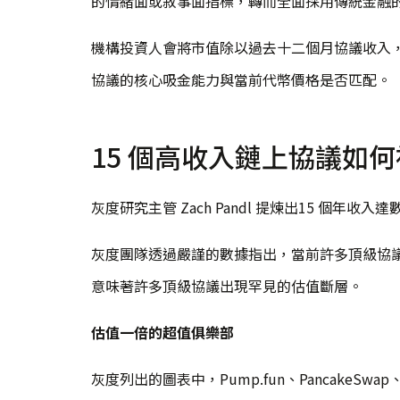
的情緒面或敘事面指標，轉而全面採用傳統金融
機構投資人會將市值除以過去十二個月協議收入
協議的核心吸金能力與當前代幣價格是否匹配。
15 個高收入鏈上協議如
灰度研究主管 Zach Pandl 提煉出15 個
灰度團隊透過嚴謹的數據指出，當前許多頂級協議
意味著許多頂級協議出現罕見的估值斷層。
估值一倍的超值俱樂部
灰度列出的圖表中，Pump.fun、PancakeSwap、M