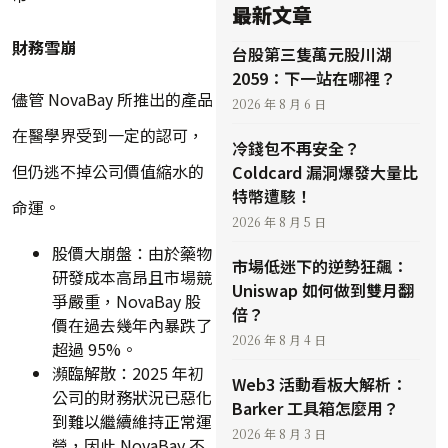
最新文章
財務雪崩
台股第三隻萬元股川湖
2059：下一站在哪裡？
儘管 NovaBay 所推出的產品
2026 年 8 月 6 日
在醫學界受到一定的認可，
冷錢包不再安全？
但仍逃不掉公司價值縮水的
Coldcard 漏洞爆發大量比
特幣遭駭！
命運。
2026 年 8 月 5 日
股價大崩盤：由於藥物
市場低迷下的逆勢狂飆：
研發成本高昂且市場競
Uniswap 如何做到雙月翻
爭嚴重，NovaBay 股
倍？
價在過去幾年內暴跌了
2026 年 8 月 4 日
超過 95%。
瀕臨解散：2025 年初
Web3 活動看板大解析：
公司的財務狀況已惡化
Barker 工具箱怎麼用？
到難以繼續維持正常運
2026 年 8 月 3 日
營，因此 NovaBay 不