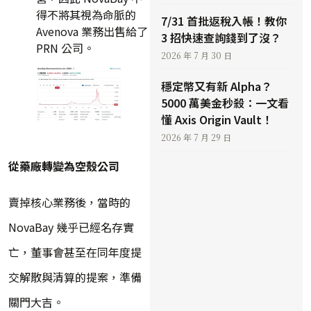
得不將其視為命脈的
7/31 首批返稅入帳！教你
Avenova 業務出售給了
3 招快速查詢錢到了沒？
PRN 公司。
2026 年 7 月 30 日
穩定幣又有新 Alpha？
5000 萬美金秒殺：一文看
懂 Axis Origin Vault！
2026 年 7 月 29 日
從藥廠轉變為空殼公司
賣掉核心業務後，當時的
NovaBay 幾乎已經名存實
亡，董事會甚至在同年度提
交解散與清算的提案，準備
關門大吉。