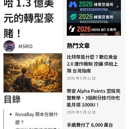
哈 1.3 億美
元的轉型豪
賭！
熱門文章
MSRID
比特幣是什麼？數位黃金
2.0 運作機制 挖礦 供給上
限 台灣指南
2026 年 5 月 11 日
幣安 Alpha Points 空投完
目錄
整教學，3個刷分技巧你也
能月領 1000U！
2025 年 5 月 22 日
NovaBay 原本在做什
麼？
手續費付了 6,000 萬台