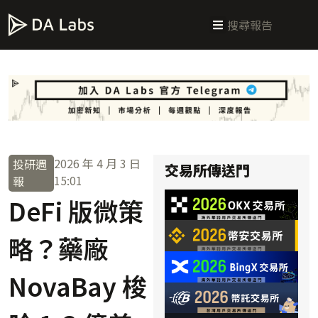
新手指南
交易所攻略
學習交易
區塊鏈科普
投研週報
總體經濟
2026 年 4 月 3 日
投研週
交易所傳送門
15:01
報
DeFi 版微策
略？藥廠
NovaBay 梭