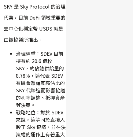
SKY 是 Sky Protocol 的治理
代幣，目前 DeFi 領域重要的
去中心化穩定幣 USDS 就是
由該協議所推出。
治理權重：SDEV 目前
持有約 20.6 億枚
SKY，約佔總供給量的
8.78％，這代表 SDEV
有機會憑藉其高佔比的
SKY 代幣進而影響協議
的利率調整、抵押資產
等決策。
戰略地位：對於 SDEV
來說，這等同於直接入
股了 Sky 協議，並在決
策權的運作上有著重大