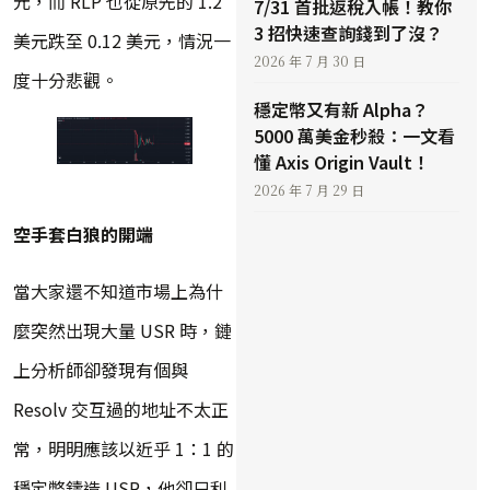
元，而 RLP 也從原先的 1.2
7/31 首批返稅入帳！教你
3 招快速查詢錢到了沒？
美元跌至 0.12 美元，情況一
2026 年 7 月 30 日
度十分悲觀。
穩定幣又有新 Alpha？
5000 萬美金秒殺：一文看
懂 Axis Origin Vault！
2026 年 7 月 29 日
空手套白狼的開端
當大家還不知道市場上為什
麼突然出現大量 USR 時，鏈
上分析師卻發現有個與
Resolv 交互過的地址不太正
常，明明應該以近乎 1：1 的
穩定幣鑄造 USR，他卻只利