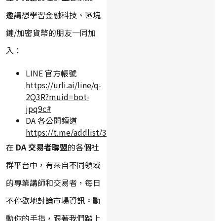
邀請想學習金融科技、區塊
鏈/加密貨幣的朋友一同加
入：
LINE 官方帳號
https://urli.ai/line/q-
2Q3R?muid=bot-
jpq9c#
DA 各公開頻道
https://t.me/addlist/3qrlxEnu7slkYWY9
在
DA 交易者聯盟
的各個社
群平台中，有來自不同領域
的專業講師和交易者，每日
不停歇地討論市場資訊。動
動你的手指，跟著我們踏上