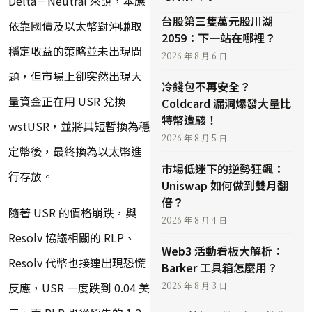
Delta－Neutral 來說，本應
台股第三隻萬元股川湖
依靠國債及以太幣對沖賺取
2059：下一站在哪裡？
穩定收益的策略並未出現問
2026 年 8 月 6 日
題，但市場上卻突然出現大
冷錢包不再安全？
量資金正在用 USR 兌換
Coldcard 漏洞爆發大量比
特幣遭駭！
wstUSR，並將其短暫換為穩
2026 年 8 月 5 日
定幣後，最終換為以太幣進
市場低迷下的逆勢狂飆：
行存放。
Uniswap 如何做到雙月翻
倍？
隨著 USR 的價格崩跌，與
2026 年 8 月 4 日
Resolv 協議相關的 RLP、
Web3 活動看板大解析：
Resolv 代幣也接連出現恐慌
Barker 工具箱怎麼用？
反應，USR 一度跌到 0.04 美
2026 年 8 月 3 日