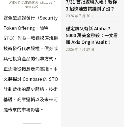
7/31 首批返稅入帳！教你
RWA 近年成長狀況（Source：
rwa.xyz）
3 招快速查詢錢到了沒？
2026 年 7 月 30 日
安全型通證發行（Security
Token Offering，簡稱
穩定幣又有新 Alpha？
5000 萬美金秒殺：一文看
STO）作為一種透過區塊鏈
懂 Axis Origin Vault！
技術發行代表股權、債券或
2026 年 7 月 29 日
其他投資產品的代幣方式，
正逐漸從概念走向實踐。本
文將探討 Coinbase 的 STO
計劃背後的歷史脈絡、技術
基礎、商業邏輯以及未來可
能帶來的市場影響。