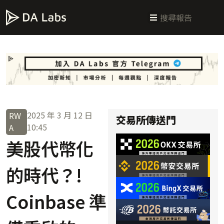
新手指南
交易所攻略
學習交易
區塊鏈科普
投研週報
總體經濟
2025 年 3 月 12 日
RW
交易所傳送門
10:45
A
美股代幣化
的時代？!
Coinbase 準