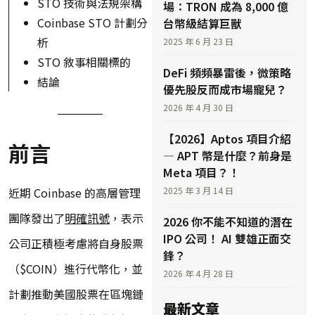
STO 技術與法規架構
場：TRON 成為 8,000 億
Coinbase STO 計劃分
台幣級結算巨獸
析
2025 年 6 月 23 日
STO 敘事相關標的
DeFi 頻頻暴雷後，微策略
結論
優先股反而成市場寵兒？
2026 年 4 月 30 日
【2026】Aptos 項目介紹
前言
— APT 幣是什麼？前身是
Meta 項目？！
近期 Coinbase 的高層管理
2025 年 3 月 14 日
團隊發出了
明確訊號
，表示
2026 你不能不知道的潛在
IPO 公司！ AI 雙雄正面交
公司正積極考慮將自身股票
鋒？
（$COIN）進行代幣化，並
2026 年 4 月 28 日
計劃推動美國股票在區塊鏈
最新文章