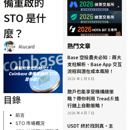
備重啟的
STO 是什
麼？
熱門文章
Alucard
Base 空投農夫必知：兩大
支柱解析、Base App 交互
流程與潛在成本風險！
2026 年 1 月 8 日
散戶也能享受機構級策
目錄
略？帶你利用 Tread.fi 進
行鏈上自動策略！
2026 年 4 月 7 日
前言
STO 市場概況
USDT 終於找到真·主