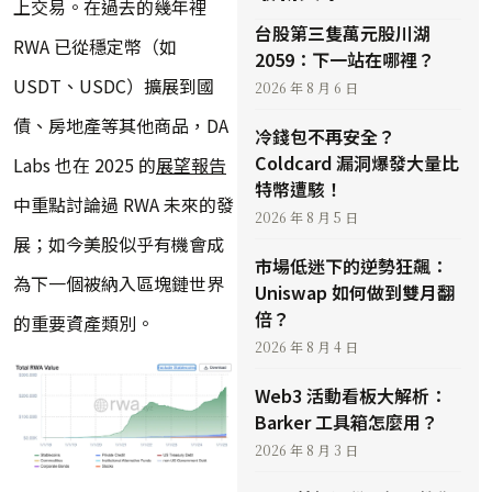
上交易。在過去的幾年裡
台股第三隻萬元股川湖
RWA 已從穩定幣（如
2059：下一站在哪裡？
USDT、USDC）擴展到國
2026 年 8 月 6 日
債、房地產等其他商品，DA
冷錢包不再安全？
Coldcard 漏洞爆發大量比
Labs 也在 2025 的
展望報告
特幣遭駭！
中重點討論過 RWA 未來的發
2026 年 8 月 5 日
展；如今美股似乎有機會成
市場低迷下的逆勢狂飆：
為下一個被納入區塊鏈世界
Uniswap 如何做到雙月翻
倍？
的重要資產類別。
2026 年 8 月 4 日
Web3 活動看板大解析：
Barker 工具箱怎麼用？
2026 年 8 月 3 日