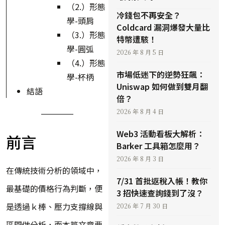
（2.）形態
冷錢包不再安全？
學-頭肩
Coldcard 漏洞爆發大量比
（3.）形態
特幣遭駭！
學-圓弧
2026 年 8 月 5 日
（4.）形態
市場低迷下的逆勢狂飆：
學-杯柄
Uniswap 如何做到雙月翻
結語
倍？
2026 年 8 月 4 日
Web3 活動看板大解析：
前言
Barker 工具箱怎麼用？
2026 年 8 月 3 日
在傳統技術分析的領域中，
7/31 首批返稅入帳！教你
最基礎的價格行為判斷，便
3 招快速查詢錢到了沒？
是透過ｋ棒、壓力支撐線與
2026 年 7 月 30 日
區間做分析，而本篇文章要