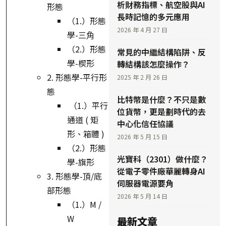
析財務指標、航空股與AI
形態
長時記憶的多元應用
（1.）形態
2026 年 4 月 27 日
學-三⾓
（2.）形態
常見的中繼結構陷阱、反
學-楔形
轉結構該怎麼操作？
2. 形態學-平行形
2025 年 2 月 26 日
態
比特幣是什麼？不只是數
（1.）平行
位貨幣，更是劃時代的去
通道 ( 矩
中心化信任協議
形、箱體 )
2026 年 5 月 15 日
（2.）形態
光寶科（2301）做什麼？
學-旗形
從電子零件廠華麗轉身AI
3. 形態學-頂/底
伺服器電源要角
部形態
2026 年 5 月 14 日
（1.）M /
W
最新文章