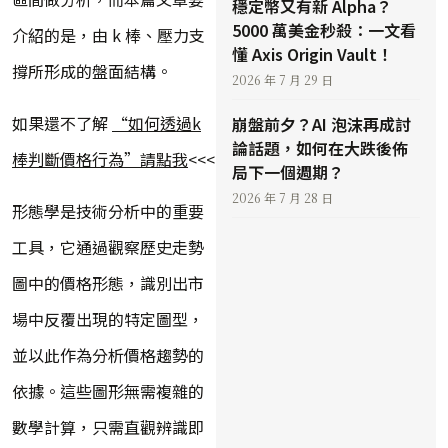
穩定幣又有新 Alpha？
5000 萬美金秒殺：一文看
介紹的是，由 k 棒、壓力支
懂 Axis Origin Vault！
撐所形成的盤面結構。
2026 年 7 月 29 日
如果還不了解
“如何透過k
崩盤前夕？AI 泡沫再成討
論話題，如何在大跌後佈
棒判斷價格行為”請點我
<<<
局下一個週期？
2026 年 7 月 28 日
形態學是技術分析中的重要
工具，它通過觀察歷史走勢
圖中的價格形態，識別出市
場中反覆出現的特定圖型，
並以此作為分析價格趨勢的
依據。這些圖形無需複雜的
數學計算，只需直觀辨識即