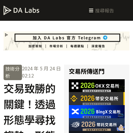
新手指南
交易所攻略
學習交易
區塊鏈科普
投研週報
總體經濟
2024 年 5 月 24 日
技術分
交易所傳送門
02:12
析
交易致勝的
關鍵！透過
形態學尋找