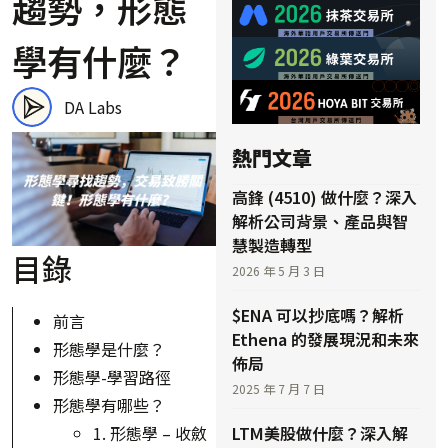
趨勢，形態
學有什麼？
DA Labs
熱門文章
高鋒 (4510) 做什麼？深入
解析公司背景、產品與智
慧製造轉型
目錄
2026 年 5 月 3 日
$ENA 可以抄底嗎？解析
前言
Ethena 的發展現況和未來
形態學是什麼？
佈局
形態學-學習路徑
2025 年 7 月 7 日
形態學有哪些？
LTM美股做什麼？深入解
1. 形態學 – 收斂