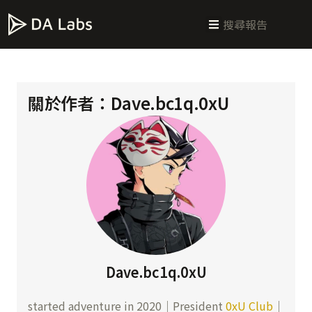
新手指南
交易所攻略
學習交易
區塊鏈科普
投研週報
總體經濟
關於作者：
Dave.bc1q.0xU
Dave.bc1q.0xU
started adventure in 2020｜President
0xU Club
｜