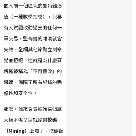
嵌入前一個區塊的獨特雜湊
值（一種數學指紋），只要
有人試圖改動過去的任何一
筆交易，整條鏈的雜湊就會
失效，全網其他節點立刻察
覺並拒絕。這就是為什麼區
塊鏈被稱為「不可竄改」的
鐵律，保障了所有記錄的完
整性和安全性。
那麼，誰來負責維護這個龐
大帳本呢？這就輪到
挖礦
（Mining）
上場了。挖礦聽