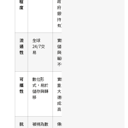
程
政
（由
度
府、
央行
銀行
控
持
制）
有）
流
全球
實體
各國
通
24/7交
儲存
境內
性
易
與運
流通
輸較
為主
不便
可
數位形
實體
電子
攜
式，易於
重量
支付
性
儲存與轉
大，
或實
移
運輸
體鈔
成本
票
高
抗
被視為數
傳統
易受