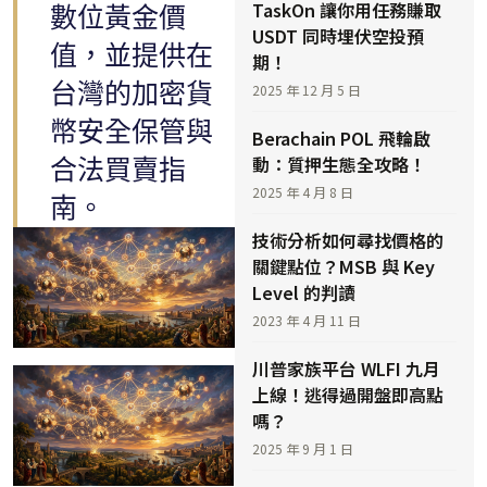
TaskOn 讓你用任務賺取
數位黃金價
USDT 同時埋伏空投預
值，並提供在
期！
台灣的加密貨
2025 年 12 月 5 日
幣安全保管與
Berachain POL 飛輪啟
動：質押生態全攻略！
合法買賣指
2025 年 4 月 8 日
南。
技術分析如何尋找價格的
關鍵點位？MSB 與 Key
Level 的判讀
2023 年 4 月 11 日
川普家族平台 WLFI 九月
上線！逃得過開盤即高點
嗎？
2025 年 9 月 1 日