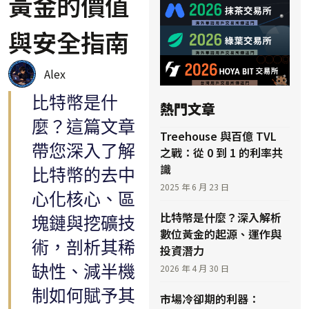
黃金的價值
與安全指南
Alex
比特幣是什
熱門文章
麼？這篇文章
Treehouse 與百億 TVL
帶您深入了解
之戰：從 0 到 1 的利率共
識
比特幣的去中
2025 年 6 月 23 日
心化核心、區
比特幣是什麼？深入解析
塊鏈與挖礦技
數位黃金的起源、運作與
術，剖析其稀
投資潛力
缺性、減半機
2026 年 4 月 30 日
制如何賦予其
市場冷卻期的利器：