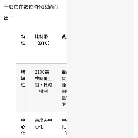
什麼它在數位時代脫穎而
出：
特
比特幣
黃金
法幣
性
（BTC）
（如
新台
幣）
稀
2100萬
自然
政府
缺
枚總量上
資
可無
性
限，具減
源，
限發
半機制
開採
行
量有
限
中
高度去中
中心
高度
心
心化
化
中心
化
（由
化