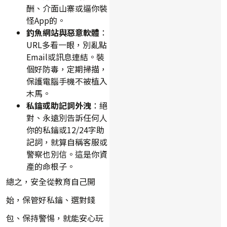
酬、介面山寨或逼你裝
怪App的。
釣魚網站與惡意軟體
：
URL多看一眼，別亂點
Email或訊息連結。裝
個好防毒，定期掃描，
保護電腦手機不被植入
木馬。
私鑰或助記詞外洩
：絕
對、永遠別告訴任何人
你的私鑰或12/24字助
記詞，就算自稱客服或
警察也別信。這是你資
產的命根子。
總之，安全從教育自己開
始，保管好私鑰、選對錢
包、保持警惕，就能安心玩