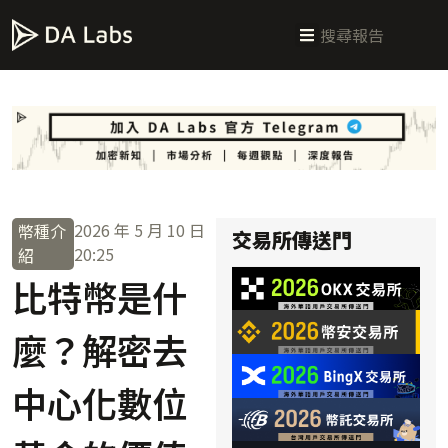
新手指南
交易所攻略
學習交易
區塊鏈科普
投研週報
總體經濟
2026 年 5 月 10 日
幣種介
交易所傳送門
20:25
紹
比特幣是什
麼？解密去
中心化數位