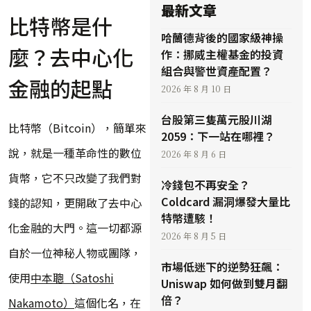
最新文章
比特幣是什
哈蘭德背後的國家級神操
麼？去中心化
作：挪威主權基金的投資
組合與警世資產配置？
金融的起點
2026 年 8 月 10 日
台股第三隻萬元股川湖
比特幣（Bitcoin），簡單來
2059：下一站在哪裡？
說，就是一種革命性的數位
2026 年 8 月 6 日
貨幣，它不只改變了我們對
冷錢包不再安全？
Coldcard 漏洞爆發大量比
錢的認知，更開啟了去中心
特幣遭駭！
化金融的大門。這一切都源
2026 年 8 月 5 日
自於一位神秘人物或團隊，
市場低迷下的逆勢狂飆：
使用
中本聰（Satoshi
Uniswap 如何做到雙月翻
倍？
Nakamoto）
這個化名，在