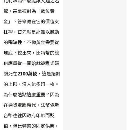
比特幣為什麼能讓人趨之若
鶩，甚至被封為「數位黃
金」？答案藏在它的價值支
柱裡，首先就是那難以撼動
的
稀缺性
。不像黃金需要從
地底下挖出來，比特幣的總
供應量從一開始就被程式碼
鎖死在
2100萬枚
，這是絕對
的上限，沒人能多印一枚。
為什麼這點這麼重要？因為
在通貨膨脹時代，法幣像新
台幣往往因政府印鈔而貶
值，但比特幣的固定供應，