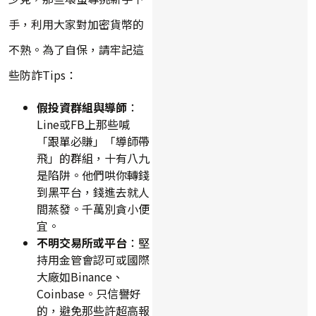
手，利用大家對加密貨幣的
不熟。為了自保，請牢記這
些防詐Tips：
假投資群組與導師
：
Line或FB上那些喊
「跟單必賺」「導師帶
飛」的群組，十有八九
是陷阱。他們哄你轉錢
到黑平台，錢進去就人
間蒸發。千萬別貪小便
宜。
不明交易所或平台
：堅
持用金管會認可或國際
大廠如Binance、
Coinbase。只信譽好
的，避免那些許超高報