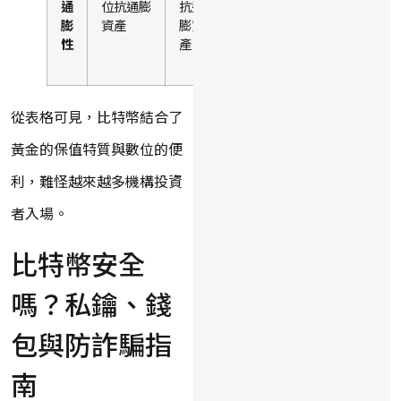
通
位抗通膨
抗通
通膨
膨
資產
膨資
影響
性
產
而貶
值
從表格可見，比特幣結合了
黃金的保值特質與數位的便
利，難怪越來越多機構投資
者入場。
比特幣安全
嗎？私鑰、錢
包與防詐騙指
南