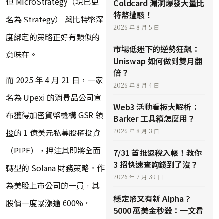
但 MicroStrategy（現已更
Coldcard 漏洞爆發大量比
特幣遭駭！
名為 Strategy） 與比特幣深
2026 年 8 月 5 日
度綁定的策略正好有類似的
市場低迷下的逆勢狂飆：
意味在。
Uniswap 如何做到雙月翻
倍？
而 2025 年 4 月 21 日，一家
2026 年 8 月 4 日
名為 Upexi 的消費品公司宣
Web3 活動看板大解析：
布獲得加密貨幣機構
GSR 領
Barker 工具箱怎麼用？
投
的 1 億美元私募股權投資
2026 年 8 月 3 日
（PIPE），押注其即將全面
7/31 首批返稅入帳！教你
3 招快速查詢錢到了沒？
轉型的 Solana 財務策略。作
2026 年 7 月 30 日
為美股上市公司的一員，其
穩定幣又有新 Alpha？
股價一度暴漲逾 600%。
5000 萬美金秒殺：一文看