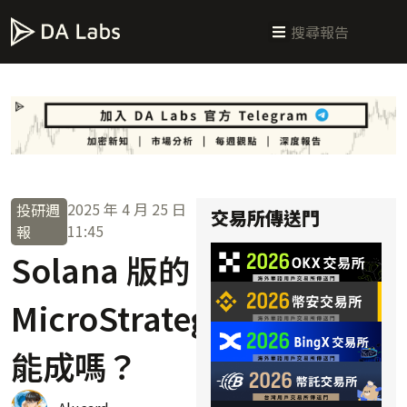
新手指南
交易所攻略
學習交易
區塊鏈科普
投研週報
總體經濟
2025 年 4 月 25 日
投研週
交易所傳送門
11:45
報
Solana 版的
MicroStrategy，
能成嗎？