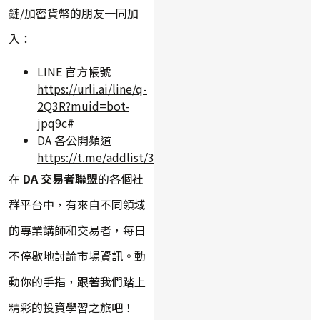
鏈/加密貨幣的朋友一同加
入：
LINE 官方帳號
https://urli.ai/line/q-
2Q3R?muid=bot-
jpq9c#
DA 各公開頻道
https://t.me/addlist/3qrlxEnu7slkYWY9
在
DA 交易者聯盟
的各個社
群平台中，有來自不同領域
的專業講師和交易者，每日
不停歇地討論市場資訊。動
動你的手指，跟著我們踏上
精彩的投資學習之旅吧！