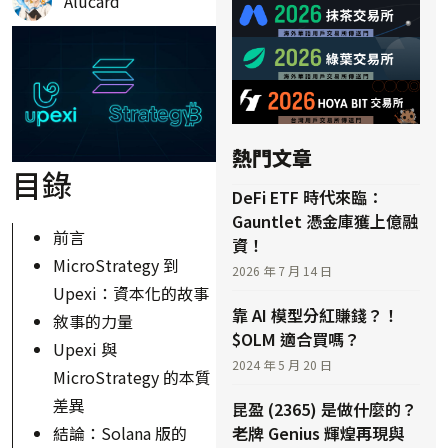
Alucard
熱門文章
目錄
DeFi ETF 時代來臨：
Gauntlet 憑金庫獲上億融
前言
資！
MicroStrategy 到
2026 年 7 月 14 日
Upexi：資本化的故事
靠 AI 模型分紅賺錢？！
敘事的力量
$OLM 適合買嗎？
Upexi 與
2024 年 5 月 20 日
MicroStrategy 的本質
差異
昆盈 (2365) 是做什麼的？
結論：Solana 版的
老牌 Genius 輝煌再現與