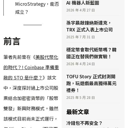
AI 機器人新藍圖
MicroStrategy，能否
2026 年 4 月 27 日
成立？
孫宇晨敲鐘納斯達克，
TRX 正式入表上市公司
前言
2025 年 7 月 31 日
穩定幣會取代紙幣嗎？韓
國正在替我們做實驗！
筆者先前曾在《
美股代幣化
2026 年 4 月 24 日
的時代？! Coinbase 準備重
TOFU Story 正式封測開
啟的 STO 是什麼？
》該文
跑，玩遊戲最高獨得萬元
中，深度探討過上市公司股
禮券！
票結合加密密貨幣的「股幣
2025 年 5 月 28 日
雙發」新興財務模式。雖然
最新文章
該模式目前尚未正式運行，
冷錢包不再安全？