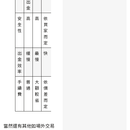
出
金
安
高
高
依
高
全
買
性
家
而
定
出
緩
最
快
最
金
慢
慢
快
效
率
手
普
大
依
高
續
通
額
價
費
較
差
省
而
定
當然還有其他如場外交易