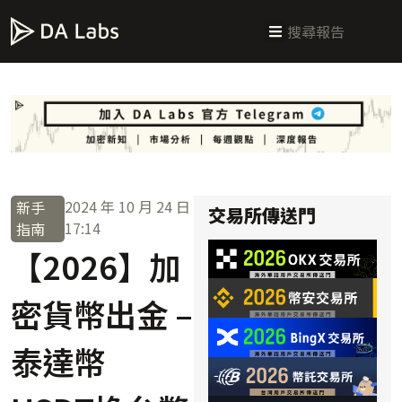
新手指南
交易所攻略
學習交易
區塊鏈科普
投研週報
總體經濟
2024 年 10 月 24 日
新手
交易所傳送門
17:14
指南
【2026】加
密貨幣出金 –
泰達幣