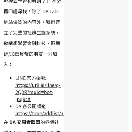
哪裡去學習和看到？」 不必
再四處尋找！除了 DA Labs
網站優質的內容外，我們建
立了完整的社群生態系統，
邀請想學習金融科技、區塊
鏈/加密貨幣的朋友一同加
入：
LINE 官方帳號
https://urli.ai/line/q-
2Q3R?muid=bot-
jpq9c#
DA 各公開頻道
https://t.me/addlist/3qrlxEnu7slkYWY9
在
DA 交易者聯盟
的各個社