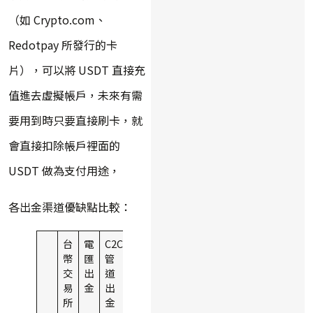
（如 Crypto.com、
Redotpay 所發行的卡
片），可以將 USDT 直接充
值進去虛擬帳戶，未來有需
要用到時只要直接刷卡，就
會直接扣除帳戶裡面的
USDT 做為支付用途，
各出金渠道優缺點比較：
台
電
C2C
信
幣
匯
管
用
交
出
道
卡
易
金
出
出
所
金
金