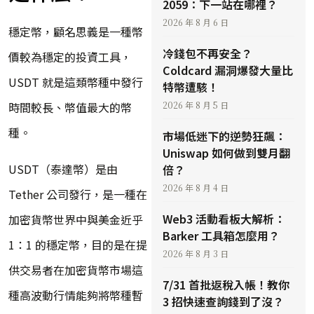
2059：下一站在哪裡？
2026 年 8 月 6 日
穩定幣，顧名思義是一種幣
冷錢包不再安全？
價較為穩定的投資工具，
Coldcard 漏洞爆發大量比
USDT 就是這類幣種中發行
特幣遭駭！
時間較長、幣值最大的幣
2026 年 8 月 5 日
種。
市場低迷下的逆勢狂飆：
Uniswap 如何做到雙月翻
USDT（泰達幣）是由
倍？
2026 年 8 月 4 日
Tether 公司發行，是一種在
Web3 活動看板大解析：
加密貨幣世界中與美金近乎
Barker 工具箱怎麼用？
1：1 的穩定幣，目的是在提
2026 年 8 月 3 日
供交易者在加密貨幣市場這
7/31 首批返稅入帳！教你
種高波動行情能夠將幣種暫
3 招快速查詢錢到了沒？