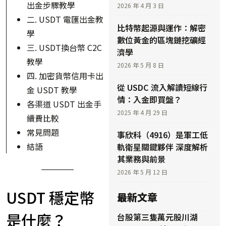
出金步驟教學
2026 年 4 月 3 日
二. USDT 電匯出金教
比特幣起源與運作：解密
學
數位黃金的區塊鏈挖礦經
三. USDT換台幣 C2C
濟學
教學
2026 年 5 月 8 日
四. 加密貨幣信用卡出
從 USDC 流入解讀短線行
金 USDT 教學
情：入金即買盤？
各渠道 USDT 出金手
2025 年 4 月 29 日
續費比較
常見問題
事欣科（4916）是軍工低
結語
軌衛星關鍵夥伴 深度解析
其業務與前景
2026 年 5 月 12 日
USDT 穩定幣
最新文章
是什麼？
台股第三隻萬元股川湖