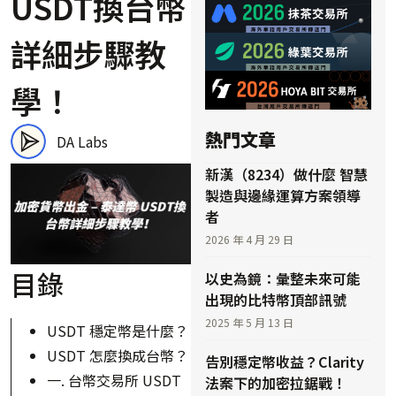
USDT換台幣
詳細步驟教
學！
熱門文章
DA Labs
新漢（8234）做什麼 智慧
製造與邊緣運算方案領導
者
2026 年 4 月 29 日
目錄
以史為鏡：彙整未來可能
出現的比特幣頂部訊號
2025 年 5 月 13 日
USDT 穩定幣是什麼？
USDT 怎麼換成台幣？
告別穩定幣收益？Clarity
一. 台幣交易所 USDT
法案下的加密拉鋸戰！