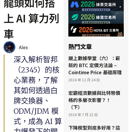
龍頭如何搭
上 AI 算力列
車
熱門文章
Alex
鏈上數據學堂（六）：嶄
深入解析智邦
新的 BTC 定價方法論 –
（2345）的核
Cointime Price 基礎原理
心業務，了解
2024 年 12 月 24 日
其如何透過白
宏觀經濟數據與比特幣價
牌交換器、
格的多層次影響？！
（下）
ODM/JDM 模
2024 年 7 月 22 日
式，成為 AI 算
下降楔型到底多好用？這
力爆發下的關