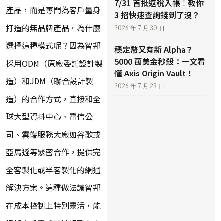
7/31 首批返稅入帳！教你
產品，而是專門為客戶量身
3 招快速查詢錢到了沒？
打造的無品牌產品。為什麼
2026 年 7 月 30 日
選擇這種模式呢？因為智邦
穩定幣又有新 Alpha？
5000 萬美金秒殺：一文看
採用ODM（原廠委託設計製
懂 Axis Origin Vault！
造）和JDM（聯合設計製
2026 年 7 月 29 日
造）的合作方式，直接和全
球大型資料中心、電信公
司、雲端服務大廠如谷歌或
亞馬遜等緊密合作，提供完
全客製化或半客製化的網通
解決方案。這種做法讓智邦
在成本控制上特別靈活，能