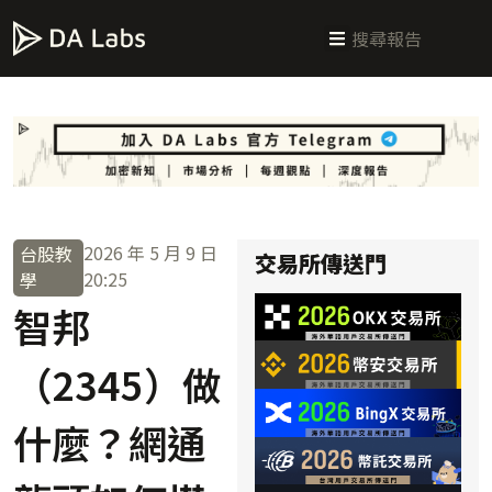
新手指南
交易所攻略
學習交易
區塊鏈科普
投研週報
總體經濟
2026 年 5 月 9 日
台股教
交易所傳送門
20:25
學
智邦
（2345）做
什麼？網通