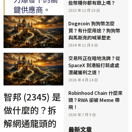
些幣種你都有跟上嗎？
鍵供應商。
2023 年 12 月 10 日
Dogecoin 狗狗幣怎麼
買？有什麼用途？狗狗幣
與馬斯克的喊單歷史
2024 年 11 月 6 日
交易所正在暗地洗牌？從
SpaceX 到港股打新處處
潛藏獲利之道！
2026 年 4 月 14 日
Robinhood Chain 什麼來
智邦 (2345) 是
頭？RWA 卻被 Meme 帶
做什麼的？拆
飛！
2026 年 7 月 9 日
解網通龍頭的
最新文章