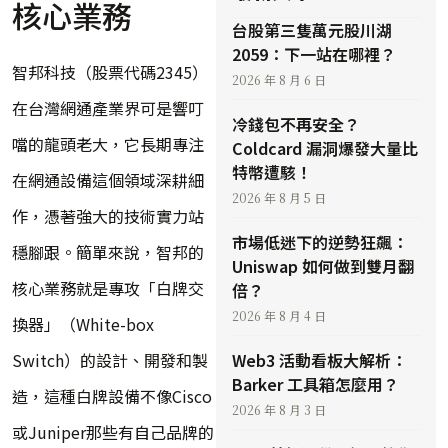
核心業務
台股第三隻萬元股川湖
2059：下一站在哪裡？
智邦科技（股票代碼2345）
2026 年 8 月 6 日
在台灣網通產業界可是響叮
冷錢包不再安全？
噹的龍頭老大，它長期專注
Coldcard 漏洞爆發大量比
特幣遭駭！
在網通設備這個領域深耕細
2026 年 8 月 5 日
作，憑著強大的技術實力站
市場低迷下的逆勢狂飆：
穩腳跟。簡單來說，智邦的
Uniswap 如何做到雙月翻
核心業務就是專攻「白牌交
倍？
2026 年 8 月 4 日
換器」（White-box
Switch）的設計、開發和製
Web3 活動看板大解析：
Barker 工具箱怎麼用？
造，這種白牌設備不像Cisco
2026 年 8 月 3 日
或Juniper那些有自己品牌的