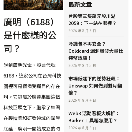
最新文章
台股第三隻萬元股川湖
廣明（6188）
2059：下一站在哪裡？
2026 年 8 月 6 日
是什麼樣的公
冷錢包不再安全？
司？
Coldcard 漏洞爆發大量比
特幣遭駭！
說到廣明光電，股票代號
2026 年 8 月 5 日
6188，這家公司在台灣科技
市場低迷下的逆勢狂飆：
Uniswap 如何做到雙月翻
圈裡可是個備受矚目的存在
倍？
啊。它隸屬於廣達集團這個
2026 年 8 月 4 日
科技巨頭之下，繼承了集團
Web3 活動看板大解析：
在製造業和研發領域的深厚
Barker 工具箱怎麼用？
底蘊。廣明一開始成立的時
2026 年 8 月 3 日