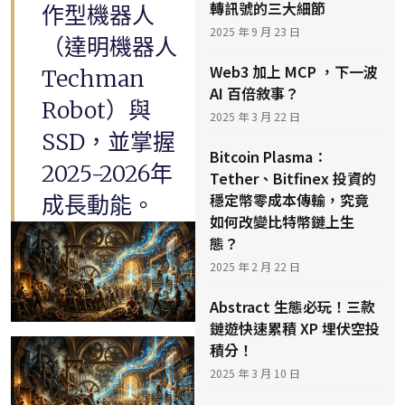
轉訊號的三大細節
作型機器人
2025 年 9 月 23 日
（達明機器人
Web3 加上 MCP ，下一波
Techman
AI 百倍敘事？
Robot）與
2025 年 3 月 22 日
SSD，並掌握
Bitcoin Plasma：
2025-2026年
Tether、Bitfinex 投資的
穩定幣零成本傳輸，究竟
成長動能。
如何改變比特幣鏈上生
態？
2025 年 2 月 22 日
Abstract 生態必玩！三款
鏈遊快速累積 XP 埋伏空投
積分！
2025 年 3 月 10 日