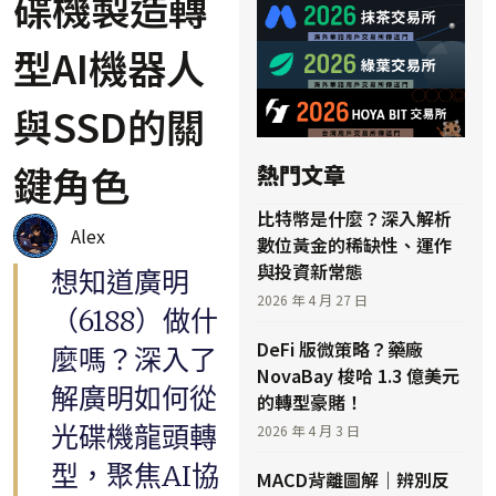
碟機製造轉
型AI機器人
與SSD的關
鍵角色
熱門文章
比特幣是什麼？深入解析
Alex
數位黃金的稀缺性、運作
與投資新常態
想知道廣明
2026 年 4 月 27 日
（6188）做什
DeFi 版微策略？藥廠
麼嗎？深入了
NovaBay 梭哈 1.3 億美元
解廣明如何從
的轉型豪賭！
光碟機龍頭轉
2026 年 4 月 3 日
型，聚焦AI協
MACD背離圖解｜辨別反