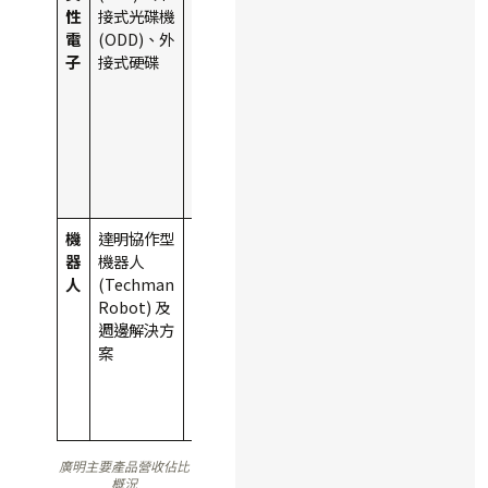
性
接式光碟機
長，
電
(ODD)、外
ODD
子
接式硬碟
持續
萎
縮，
整體
佔比
下
降。
機
達明協作型
30-
45-
佔比
器
機器人
35%
50%
顯著
人
(Techman
提
Robot) 及
升，
週邊解決方
成為
案
主要
成長
動
能。
廣明主要產品營收佔比
概況