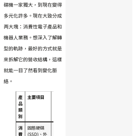
碟機一家獨大，到現在變得
多元化許多。現在大致分成
两大塊：消費性電子產品和
機器人業務。想深入了解轉
型的軌跡，最好的方式就是
來拆解它的營收結構，這樣
就能一目了然看到變化脈
絡。
產
主要項目
2022
2023
趨勢
品
年營收
年營收
分析
類
佔比
佔比
別
（約）
（約）
消
固態硬碟
65-
50-
SSD
費
(SSD)、外
70%
55%
成