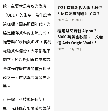
候，主要就是專攻光碟機
7/31 首批返稅入帳！教你
3 招快速查詢錢到了沒？
（ODD）的生產，為什麼會
2026 年 7 月 30 日
這樣呢？因為那個年代，光
穩定幣又有新 Alpha？
碟是儲存資料的主流方式，
5000 萬美金秒殺：一文看
從音樂CD到電影DVD，再到
懂 Axis Origin Vault！
2026 年 7 月 29 日
電腦資料備份，大家都離不
開它，所以廣明很快就成為
全球光碟機市場的重要供應
商之一，市佔率高達領先水
準。
可是呢，科技總是日新月
異，光碟機市場隨著雲端儲