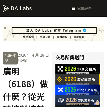
新手指南
交易所攻略
學習交易
區塊鏈科普
投研週報
總體經濟
2026 年 4 月 28 日
台股教
交易所傳送門
16:50
學
廣明
（6188）做
什麼？從光