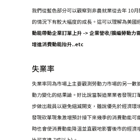
我們從藍色部分可以觀察到非農就業從去年 10月
的情況下有較大幅度的成長。這可以理解為美國
動能帶動企業訂單上升 -> 企業營收/擴編勞動力需求
增進消費動能抬升..etc
失業率
失業率同為市場上主要觀測勞動力市場的另一數
動力變化的結果論。好比說當製造業業者發現訂
步做出裁員以避免縮減開支，雖說優先於經濟環
發現砍單現象激增預計接下來幾季的消費動能可
時也會使消費動能降溫並直觀地影響後市的經濟增速
比可高達 7成以上)。