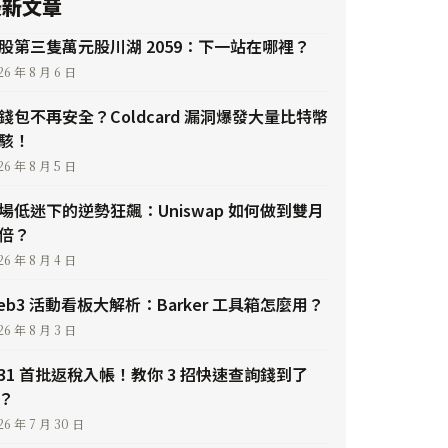
最新文章
股第三隻萬元股川湖 2059：下一站在哪裡？
26 年 8 月 6 日
錢包不再安全？Coldcard 漏洞爆發大量比特幣
駭！
26 年 8 月 5 日
場低迷下的逆勢狂飆：Uniswap 如何做到雙月
倍？
26 年 8 月 4 日
eb3 活動看板大解析：Barker 工具箱怎麼用？
26 年 8 月 3 日
/31 首批返稅入帳！教你 3 招快速查詢錢到了
？
26 年 7 月 30 日