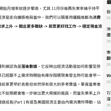
開始月增率就逐步攀高，尤其 11月份後再失業率幾乎持平
台
經濟是走向擴張格局當中，我們可以簡單用邏輯推斷為
消費
20
上升 -> 開出更多職缺 -> 民眾更好找工作 -> 穩定現金流
冷
遭
20
市
翻
20
據則被認為是
落後數據
，它反映出經濟活動是如何影響至勞
單已經跟不上需求時開始有庫存囤積現象發生時可能會早一
W
20
境前景更早於表態但依然保有很大的參考價值。畢竟當業者
7
能不如預期會進一步做出更大規模的裁員，而當失業率上升
沒
成長(Part 1有提及美國經濟主要由內需消費所帶動，佔
20