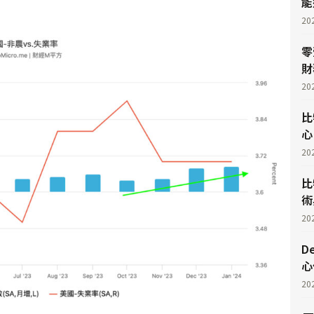
能
20
零
財
20
比
心
20
比
術
20
D
心
20