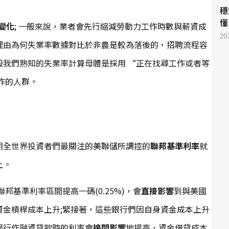
穩
懂 
變化
; 一般來說，業者會先行縮減勞動力工作時數與薪資成
20
理由為何失業率數據對比於非農是較為落後的，招聘流程容
般我們熟知的失業率計算母體是採用 “正在找尋工作或者等
作的人群。
期全世界投資者們最關注的美聯儲所調控的
聯邦基準利率
就
上。
邦基準利率區間提高一碼(0.25%)，會
直接影響
到與美國
資金槓桿成本上升;緊接著，這些銀行們因自身資金成本上升
銀行作融資貸款時的利率會
接間影響
地提高，資金借貸成本