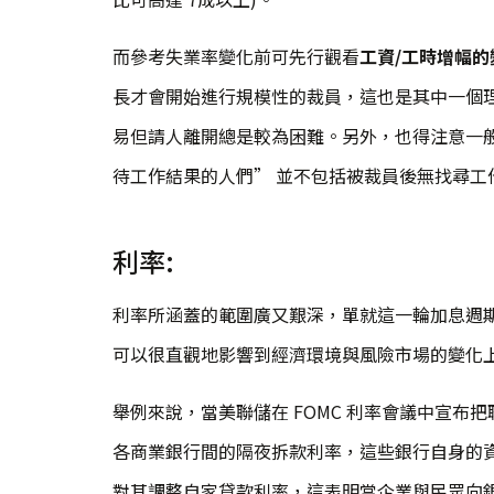
而參考失業率變化前可先行觀看
工資/工時增幅的
長才會開始進行規模性的裁員，這也是其中一個
易但請人離開總是較為困難。另外，也得注意一
待工作結果的人們” 並不包括被裁員後無找尋工
利率:
利率所涵蓋的範圍廣又艱深，單就這一輪加息週
可以很直觀地影響到經濟環境與風險市場的變化
舉例來說，當美聯儲在 FOMC 利率會議中宣布把聯
各商業銀行間的隔夜拆款利率，這些銀行自身的
對其調整自家貸款利率，這表明當企業與民眾向