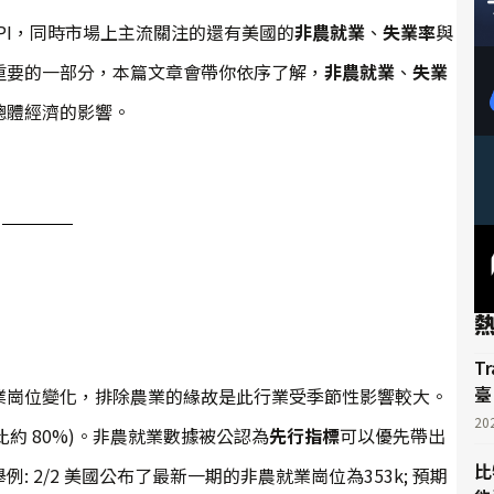
CPI，同時市場上主流關注的還有美國的
非農就業
、
失業率
與
重要的一部分，本篇文章會帶你依序了解，
非農就業
、
失業
總體經濟的影響。
T
臺
業崗位變化，排除農業的緣故是此行業受季節性影響較大。
20
約 80%)。非農就業數據被公認為
先行指標
可以優先帶出
比
 2/2 美國公布了最新一期的非農就業崗位為353k; 預期