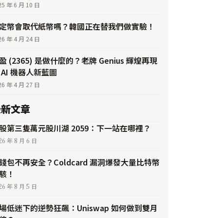
25 年 6 月 10 日
定幣會取代紙幣嗎？韓國正在替我們做實驗！
26 年 4 月 24 日
盈 (2365) 是做什麼的？老牌 Genius 輝煌再現
 AI 機器人新藍圖
26 年 4 月 27 日
最新文章
股第三隻萬元股川湖 2059：下一站在哪裡？
26 年 8 月 6 日
錢包不再安全？Coldcard 漏洞爆發大量比特幣
駭！
26 年 8 月 5 日
場低迷下的逆勢狂飆：Uniswap 如何做到雙月