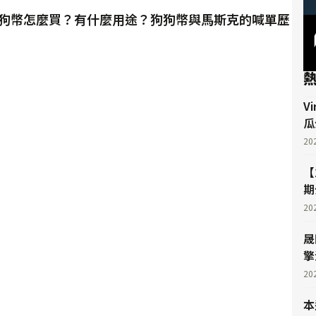
in 狗狗幣怎麼買？有什麼用途？狗狗幣與馬斯克的喊單歷
V
瓜
20
【
期
20
晟
擎
20
本