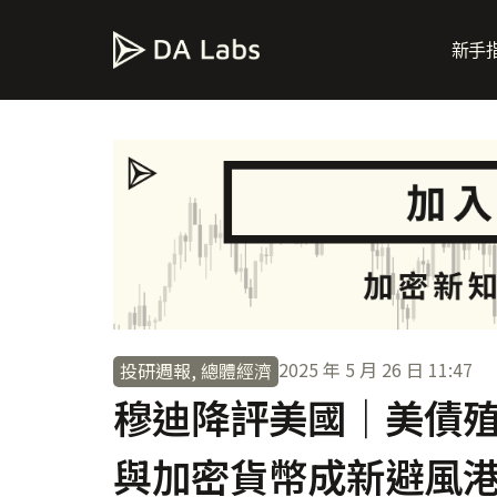
新手
2025 年 5 月 26 日
11:47
投研週報
,
總體經濟
穆迪降評美國｜美債
與加密貨幣成新避風