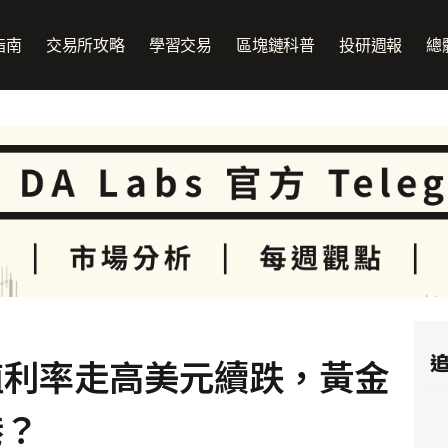
指南
交易所攻略
學習交易
區塊鏈科普
投研週報
總
追
殖利率走高美元續跌，黃金
港？