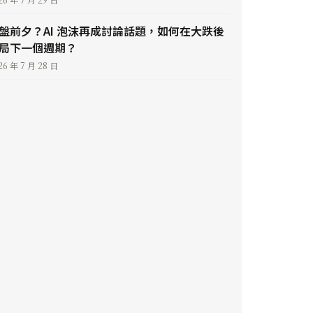
盤前夕？AI 泡沫再成討論話題，如何在大跌後
局下一個週期？
26 年 7 月 28 日