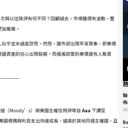
這次與以往降評有何不同？回顧過去，市場雖偶有波動，整
更加複雜。
人似乎並未過度恐慌。然而，匯市卻出現罕見現象，即美債
美國資產的信心出現裂痕。而搖搖欲墜的美債還有人敢買
聯
佈
迪（Moody’s）將美國主權信用評等自
Aaa
下調至
20
因在於美國債務與利息支出快速成長，遠高於其他同級主權國，且
B