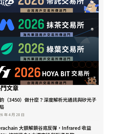
熱門文章
鈞（3450）做什麼？深度解析光通訊與矽光子
局
26 年 4 月 28 日
erachain 大額解鎖谷底反彈，Infrared 收益