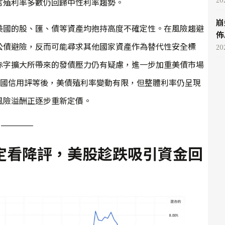
言殖利率多數仍回歸中性利率趨勢。
崩
美國的股、匯、債等資產均抱持高度不確定性。在風險趨避
佈
公債避險，反而可能尋求其他國家資產作為替代性安全標
20
赤字擴大所帶來的發債壓力仍有疑慮，進一步加重美債市場
調美國信用評等後，美債殖利率變動有限，但整體利率仍呈現
風險溢酬正逐步重新定價。
定看降評，美股趁跌吸引資金回