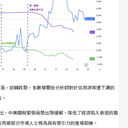
上漲，逆轉跌勢，多數華爾街分析師對於信用評等遭下調的
位。
on 亦指出，中美關稅緊張局勢出現緩解，降低了經濟陷入衰退的風
反而被部分市場人士視為具有吸引力的進場契機。