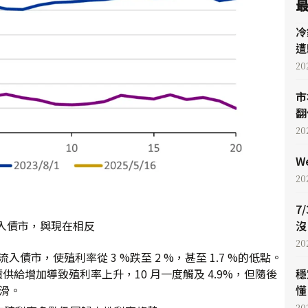
冷
遭
20
市
翻
20
W
20
7
流入債市，與現在相反
沒
20
流入債市，使殖利率從 3 %跌至 2 %，甚至 1.7 %的低點。
與長債供給增加導致殖利率上升，10 月一度觸及 4.9%，但隨後
穩
滑。
懂 
20