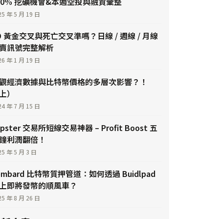
00% 挖礦機會&本週空投與融資彙整
25 年 5 月 19 日
D 黃金交叉與死亡交叉準嗎？日線 / 週線 / 月線
賣訊號完整解析
26 年 1 月 19 日
觀經濟數據與比特幣價格的多層次影響？！
上）
24 年 7 月 15 日
lipster 交易所短線交易神器 – Profit Boost 五
鐘利潤翻倍！
25 年 5 月 3 日
ombard 比特幣質押管道：如何透過 Buidlpad
上即將發幣的順風車？
25 年 8 月 26 日