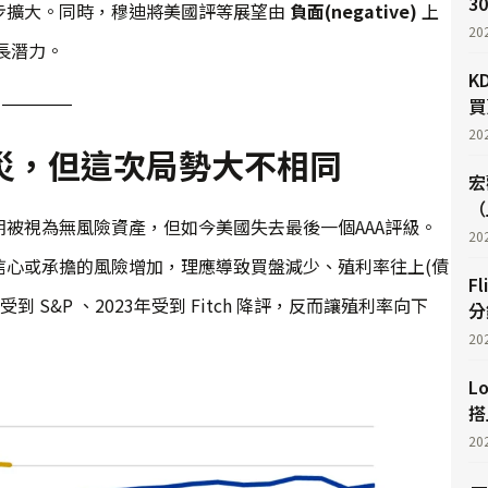
3
步擴大。同時，穆迪將美國評等展望由
負面(negative)
上
20
長潛力。
K
買
20
災，但這次局勢大不相同
宏
（
被視為無風險資產，但如今美國失去最後一個AAA評級。
20
信心或承擔的風險增加，理應導致買盤減少、殖利率往上(債
F
 S&P 、2023年受到 Fitch 降評，反而讓殖利率向下
分
20
L
搭
20