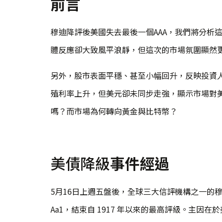
前言
穆迪降評後美國失去最後一個AAA，我們將分析
體反應卻大致風平浪靜，但這次的市場氛圍顯然
另外，股市表面平穩、甚至小幅回升，反映投資
殖利率上升，但美元卻未同步走強，顯示市場對
嗎？而市場為何轉向黃金與比特幣？
美債降級
事件經過
5月16日上週五盤後，全球三大信評機構之一的穆
Aa1，結束自 1917 年以來的最高評級。主