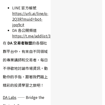
LINE 官方帳號
https://urli.ai/line/q-
2Q3R?muid=bot-
jpq9c#
DA 各公開頻道
https://t.me/addlist/3qrlxEnu7slkYWY9
在
DA 交易者聯盟
的各個社
群平台中，有來自不同領域
的專業講師和交易者，每日
不停歇地討論市場資訊。動
動你的手指，跟著我們踏上
精彩的投資學習之旅吧！
DA Labs
—— Bridge the