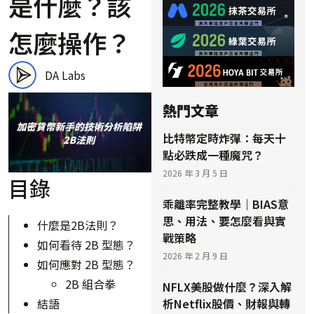
是什麼？該
怎麼操作？
DA Labs
熱門文章
比特幣定時炸彈：每天十
點必跌成一種魔咒？
2026 年 3 月 5 日
目錄
乖離率完整教學｜BIAS意
思、用法、要怎麼看與實
什麼是2B法則？
戰策略
如何看待 2B 型態？
2026 年 2 月 9 日
如何應對 2B 型態？
2B 組合拳
NFLX美股做什麼？深入解
析Netflix股價、財報與轉
結語