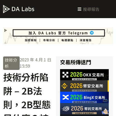
新手指南
交易所攻略
學習交易
區塊鏈科普
投研週報
總體經濟
2023 年 4 月 1 日
技術分
交易所傳送門
15:59
析
技術分析陷
阱 – 2B法
則，2B型態